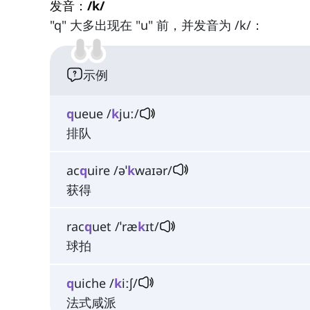
发音：/k/
"q" 大多出现在 "u" 前，并发音为 /k/：
示例
q
ueue /
k
juː/
排队
ac
q
uire /əˈ
k
waɪər/
获得
rac
q
uet /ˈræ
k
ɪt/
球拍
q
uiche /
k
iːʃ/
法式咸派