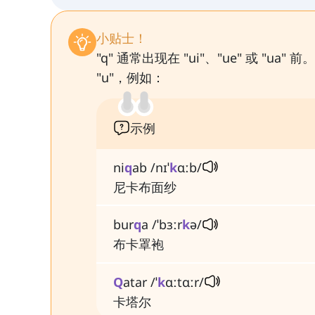
小贴士！
"q" 通常出现在 "ui"、"ue" 或 
"u"，例如：
示例
ni
q
ab /nɪˈ
k
ɑːb/
尼卡布面纱
bur
q
a /ˈbɜːr
k
ə/
布卡罩袍
Q
atar /ˈ
k
ɑːtɑːr/
卡塔尔