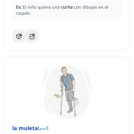
Ex:
El niño quiere una
curita
con dibujos en el
raspón.
la muleta
]
اسم
[