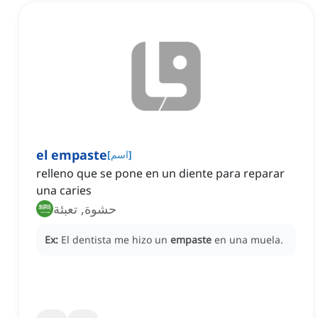
el empaste
]
اسم
[
relleno que se pone en un diente para reparar
una caries
حشوة, تعبئة
Ex:
El dentista me hizo un
empaste
en una muela.