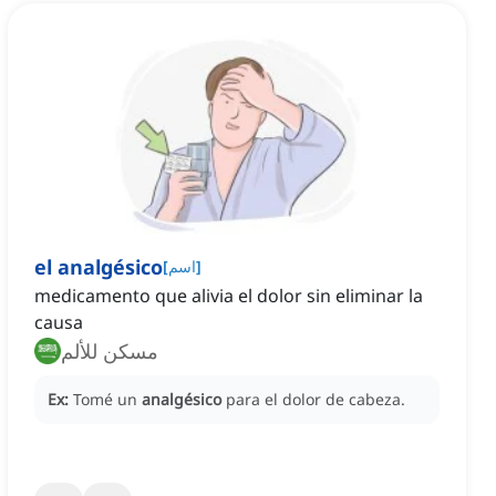
el analgésico
]
اسم
[
medicamento que alivia el dolor sin eliminar la
causa
مسكن للألم
Ex:
Tomé un
analgésico
para el dolor de cabeza.