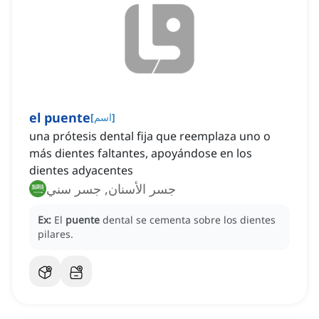
el puente
]
اسم
[
una prótesis dental fija que reemplaza uno o
más dientes faltantes, apoyándose en los
dientes adyacentes
جسر الأسنان, جسر سني
Ex:
El
puente
dental se cementa sobre los dientes
pilares.