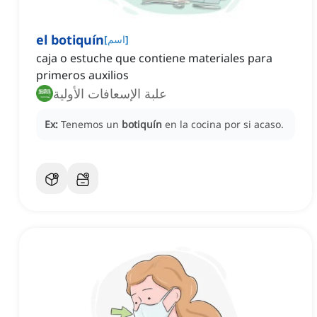
el botiquín
]
اسم
[
caja o estuche que contiene materiales para
primeros auxilios
علبة الإسعافات الأولية
Ex:
Tenemos un
botiquín
en la cocina por si acaso.