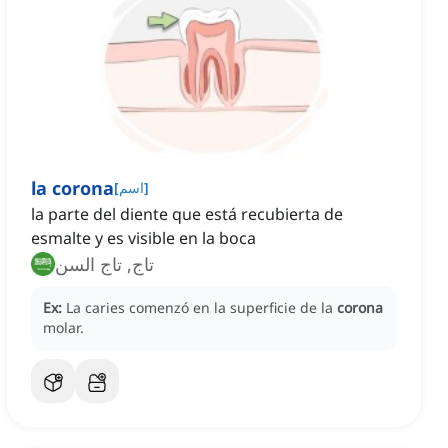
la corona
]
اسم
[
la parte del diente que está recubierta de
esmalte y es visible en la boca
تاج, تاج السن
Ex:
La caries comenzó en la superficie de la
corona
molar.