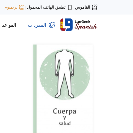
القاموس
تطبيق الهاتف المحمول
بريميوم
|
|
المفردات
القواعد