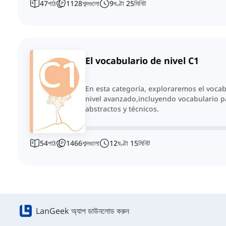
47
পাঠ
1128
শব্দগুলো
9
ঘণ্টা
25
মিনিট
El vocabulario de nivel C1
En esta categoría, exploraremos el vocab
nivel avanzado,incluyendo vocabulario p
abstractos y técnicos.
54
পাঠ
1466
শব্দগুলো
12
ঘণ্টা
15
মিনিট
LanGeek অ্যাপ ডাউনলোড করুন