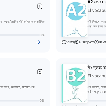
A2 স্তরের শব্
El vocabu
েষণ করব, দৈনন্দিন পরিস্থিতির জন্য মৌলিক
এই বিভাগে, আমরা 
এবং কাজ নিয়ে কথ
0
%
51
পাঠ
1010
শব্দগুলো
8
ঘণ্টা
বি২ স্তরের শব
El vocabu
ন্বেষণ করব, অভিজ্ঞতা, মতামত এবং
এই বিভাগে, আমরা 
জটিল পাঠ্য বোঝার
0
%