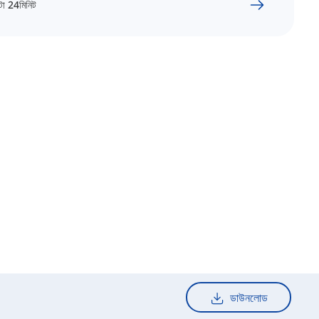
টা
24
মিনিট
ডাউনলোড