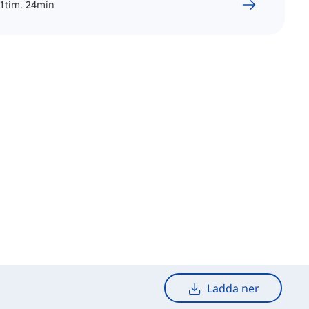
1
tim.
24
min
Ladda ner