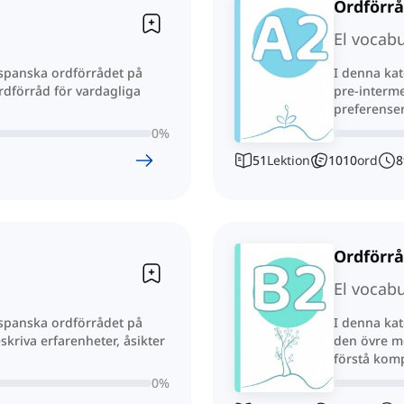
Ordförrå
El vocabu
 spanska ordförrådet på
I denna kat
rdförråd för vardagliga
pre-interme
preferenser
0
%
51
Lektion
1010
ord
8
Ordförrå
El vocabu
 spanska ordförrådet på
I denna kat
skriva erfarenheter, åsikter
den övre me
förstå komp
0
%