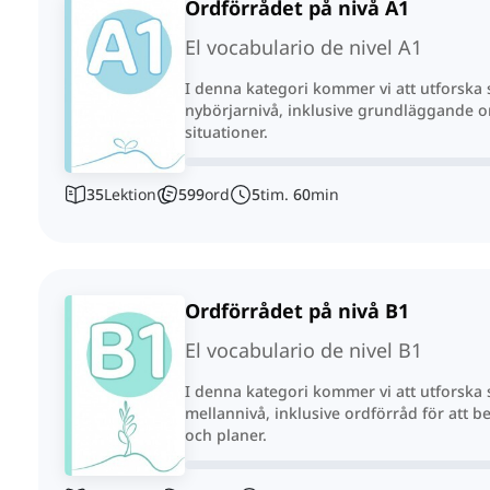
Ordförrådet på nivå A1
El vocabulario de nivel A1
I denna kategori kommer vi att utforska
nybörjarnivå, inklusive grundläggande o
situationer.
35
Lektion
599
ord
5
tim.
60
min
Ordförrådet på nivå B1
El vocabulario de nivel B1
I denna kategori kommer vi att utforska
mellannivå, inklusive ordförråd för att be
och planer.