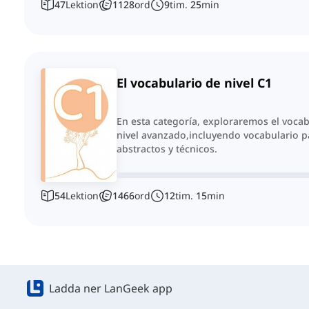
47
Lektion
1128
ord
9
tim.
25
min
El vocabulario de nivel C1
En esta categoría, exploraremos el vocab
nivel avanzado,incluyendo vocabulario p
abstractos y técnicos.
54
Lektion
1466
ord
12
tim.
15
min
Ladda ner LanGeek app