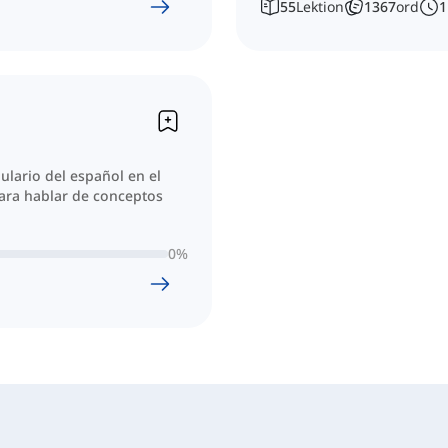
55
Lektion
1367
ord
1
ulario del español en el
ara hablar de conceptos
0
%