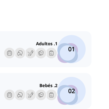
1. Adultos
01
2. ‌Bebés
02