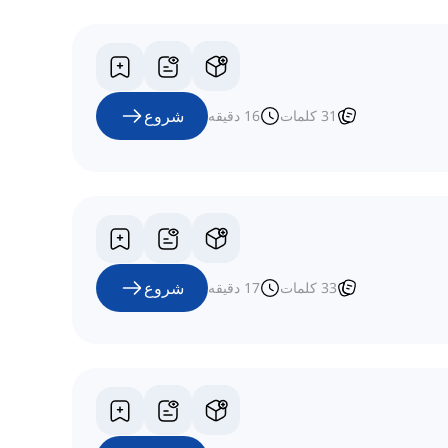
شروع
31
کلمات
16
دقیقه
شروع
33
کلمات
17
دقیقه