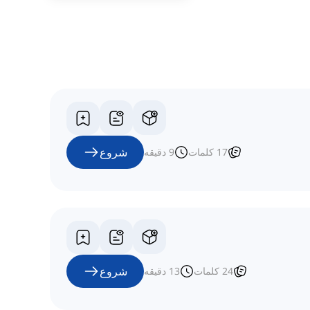
شروع
17
کلمات
9
دقیقه
شروع
24
کلمات
13
دقیقه