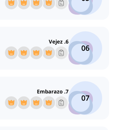
6. Vejez
06
7. Embarazo
07