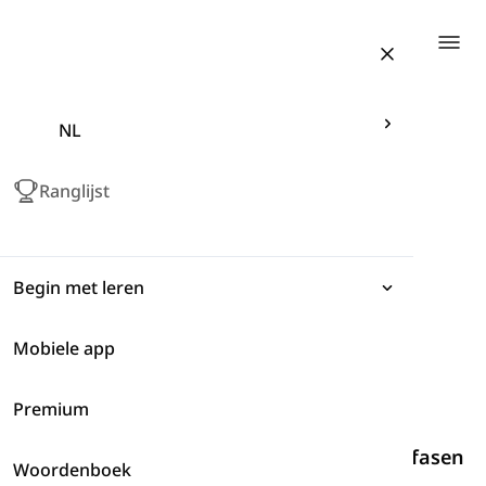
Togg
NL
Ranglijst
Begin met leren
Mobiele app
Uitdrukkingen
Premium
Grammatica
Woordenschat met betrekking tot levensfasen
Woordenboek
Woordenlijst