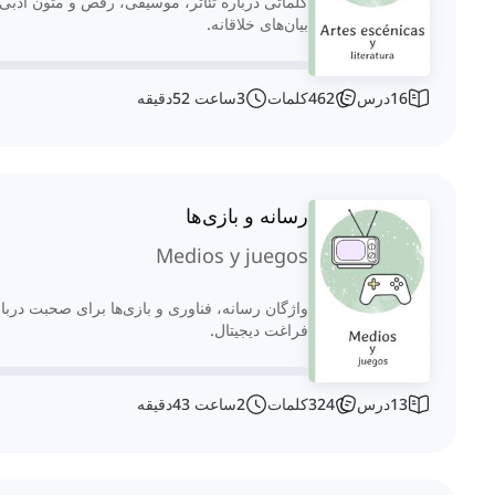
کلماتی درباره تئاتر، موسیقی، رقص و متون ادبی ب
بیان‌های خلاقانه.
16
درس
462
کلمات
3
ساعت
52
دقیقه
رسانه و بازی‌ها
Medios y juegos
واژگان رسانه، فناوری و بازی‌ها برای صحبت درب
فراغت دیجیتال.
13
درس
324
کلمات
2
ساعت
43
دقیقه