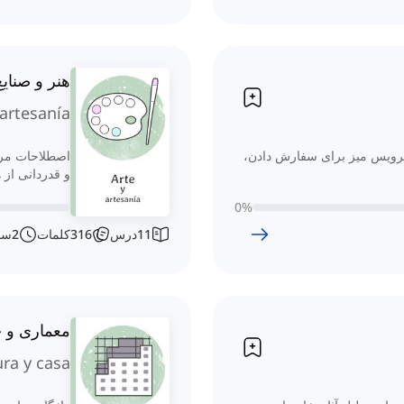
هنر و صنای
 artesanía
سرویس میز برای سفارش دادن،
اصطلاحات مرب
و قدردانی از ه
0
%
11
درس
316
کلمات
2
سا
معماری و خ
ura y casa