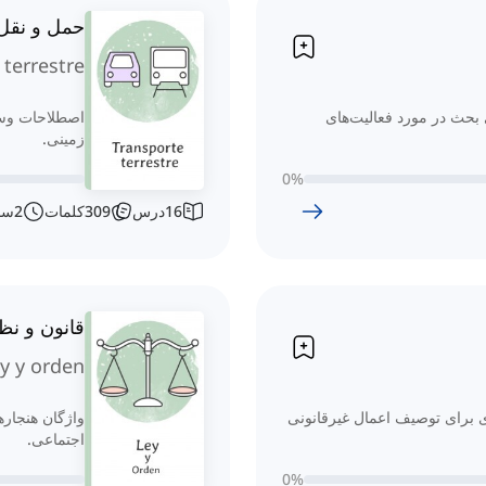
حمل و نقل
 terrestre
 بحث در مورد فعالیت‌های
اصطلاحات وسا
زمینی.
0
%
16
درس
309
کلمات
2
سا
قانون و نظ
y y orden
ی برای توصیف اعمال غیرقانونی
واژگان هنجاره
اجتماعی.
0
%