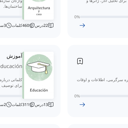
رای تحلیل آثار، ژانرها و
واژگان سازه‌
ساختمان‌ها.
0
%
22
درس
460
کلمات
3
سا
آموزش
Educación
اره سرگرمی، اطلاعات و اوقات
کلماتی دربار
برای توصیف ی
0
%
13
درس
311
کلمات
2
سا