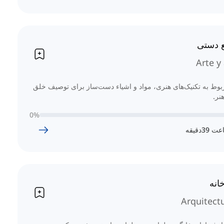
ع دستی
Arte y
وط به تکنیک‌های هنری، مواد و اشیاء دست‌ساز برای توصیف خلق
نر.
0
%
عت
39
دقیقه
انه
Arquitect