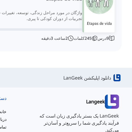
واژگان در مورد مراحل زندگی، توسعه، تغییرات ف
تجربیات از دوران کودکی تا پیری.
9
درس
245
کلمات
2
ساعت
3
دقیقه
دانلود اپلیکشن LanGeek
دست
Langeek
خانه
LanGeek یک بستر یادگیری زبان است که
دربا
فرآیند یادگیری شما را سریع‌تر و آسان‌تر
تماس
می‌کند.