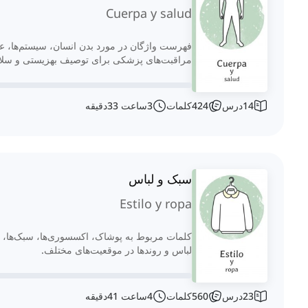
Cuerpa y salud
فهرست واژگان در مورد بدن انسان، سیستم‌ها، علا
مراقبت‌های پزشکی برای توصیف بهزیستی و سل
14
درس
424
کلمات
3
ساعت
33
دقیقه
سبک و لباس
Estilo y ropa
کلمات مربوط به پوشاک، اکسسوری‌ها، سبک‌ها، م
لباس و روندها در موقعیت‌های مختلف.
23
درس
560
کلمات
4
ساعت
41
دقیقه