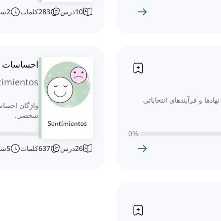
10
درس
283
کلمات
2
سا
احساسات
timientos
ادها و فرآیندهای انتخاباتی
واژگان احساس
شخصی.
0
%
26
درس
637
کلمات
5
سا