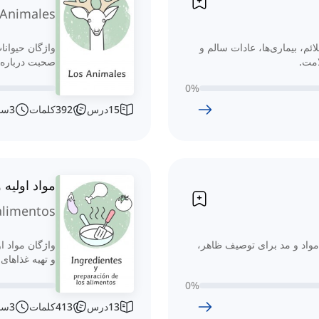
Animales
ئم، بیماری‌ها، عادات سالم و
واژگان حیوانا
امت.
صحبت درباره ج
0
%
15
درس
392
کلمات
3
سا
مواد اولیه و
alimentos
واد و مد برای توصیف ظاهر،
واژگان مواد ا
و تهیه غذاهای
0
%
13
درس
413
کلمات
3
سا