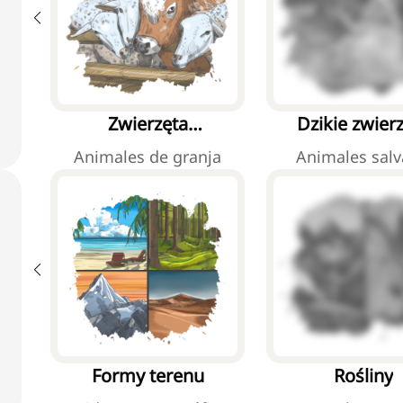
Zwierzęta
Dzikie zwier
gospodarskie
Animales de granja
Animales salv
Formy terenu
Rośliny