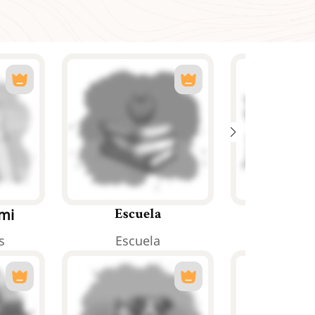
łmi
Escuela
Trab
s
Escuela
Trab