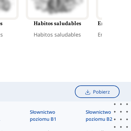
os
Habitos saludables
Enfermedade
os
Habitos saludables
Enfermedade
Pobierz
Słownictwo
Słownictwo
2
poziomu B1
poziomu B2