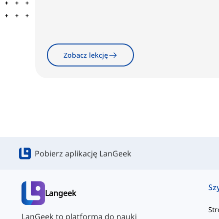
Zobacz lekcję
Pobierz aplikację LanGeek
Sz
Langeek
St
LanGeek to platforma do nauki