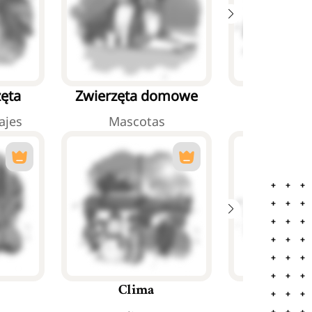
zęta
Zwierzęta domowe
Zwierzęta
ajes
Mascotas
Animales 
Pory 
Clima