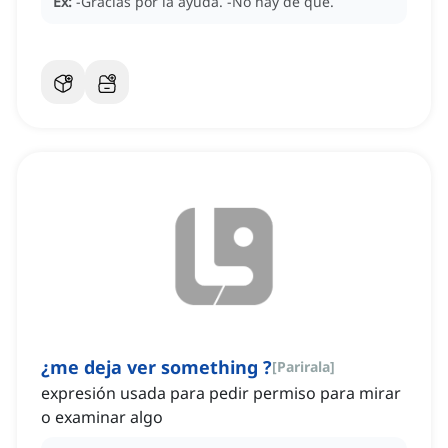
Ex:
-Gracias por la ayuda.
-No hay de qué.
¿me deja ver something ?
[
Parirala
]
expresión usada para pedir permiso para mirar
o examinar algo