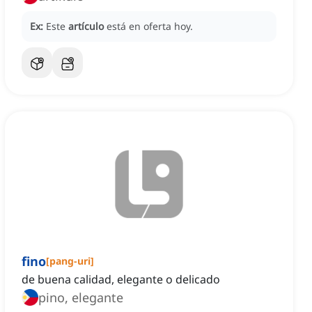
Ex:
Este
artículo
está en oferta hoy.
fino
[
pang-uri
]
de buena calidad, elegante o delicado
pino, elegante