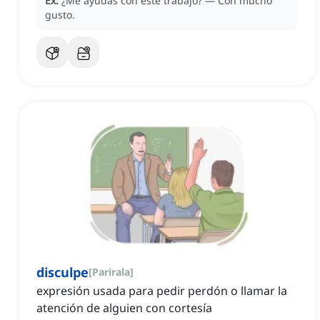
Ex:
¿Me ayudas con este trabajo?
— Con mucho
gusto.
disculpe
[
Parirala
]
expresión usada para pedir perdón o llamar la
atención de alguien con cortesía