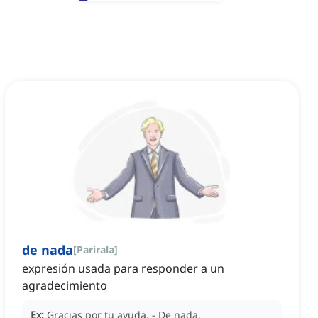
de nada
[
Parirala
]
expresión usada para responder a un
agradecimiento
Ex:
Gracias por tu ayuda.
- De nada.