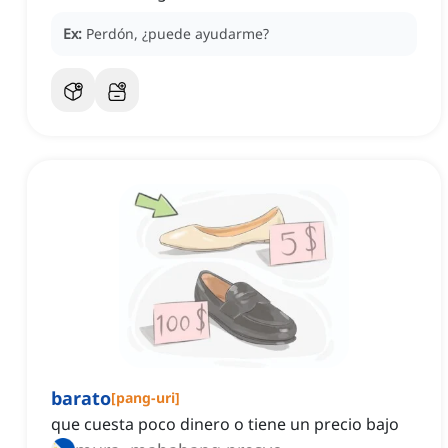
Ex:
Perdón, ¿puede ayudarme?
barato
[
pang-uri
]
que cuesta poco dinero o tiene un precio bajo