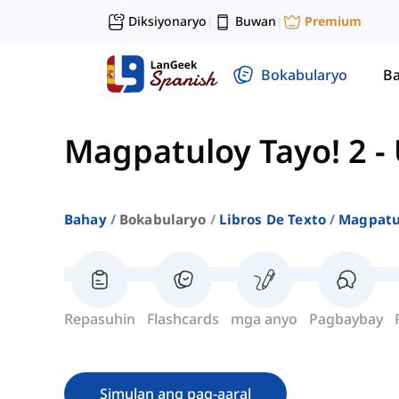
Diksiyonaryo
Buwan
Premium
|
|
Bokabularyo
Ba
Magpatuloy Tayo! 2
-
Bahay
Bokabularyo
Libros De Texto
Magpatul
Repasuhin
Flashcards
mga anyo
Pagbaybay
Simulan ang pag-aaral