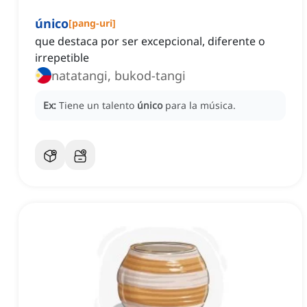
único
[
pang-uri
]
que destaca por ser excepcional, diferente o
irrepetible
natatangi, bukod-tangi
Ex:
Tiene un talento
único
para la música.