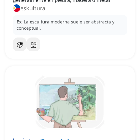
generalmente en piedra, madera o metal
eskultura
Ex:
La
escultura
moderna suele ser abstracta y
conceptual.