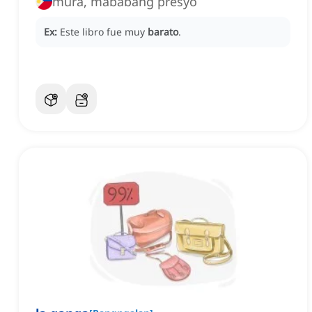
mura, mababang presyo
Ex:
Este libro fue muy
barato
.