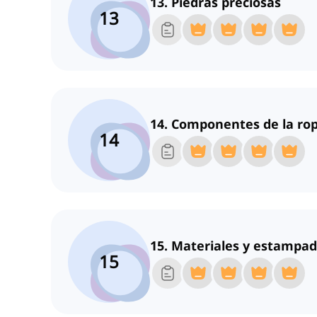
13. Piedras preciosas
13
14. Componentes de la ro
14
15. Materiales y estampa
15