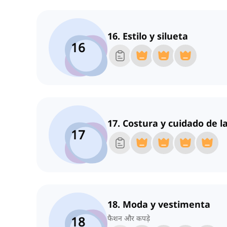
16. Estilo y silueta
16
17. Costura y cuidado de l
17
18. Moda y vestimenta
18
फैशन और कपड़े