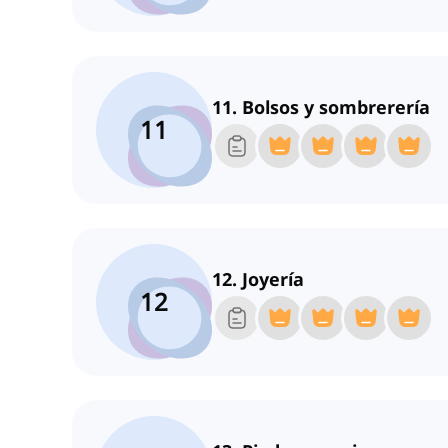
11. Bolsos y sombrerería
11
12. Joyería
12