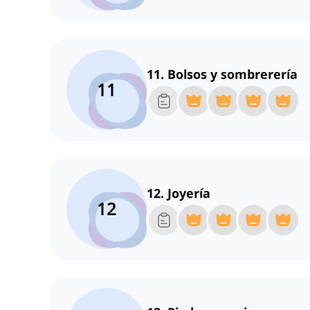
11. Bolsos y sombrerería
11
12. Joyería
12