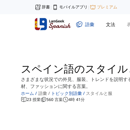
辞書
モバイルアプリ
プレミアム
|
|
語彙
文法
スペイン語のスタイル
さまざまな状況での外見、服装、トレンドを説明す
材、ファッションに関する言葉。
ホーム
語彙
トピック別語彙
スタイルと服
23
授業
560
言葉
4
時
41
分