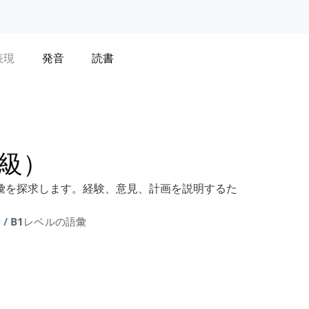
表現
発音
読書
中級）
彙を探求します。経験、意見、計画を説明するた
語
B1レベルの語彙