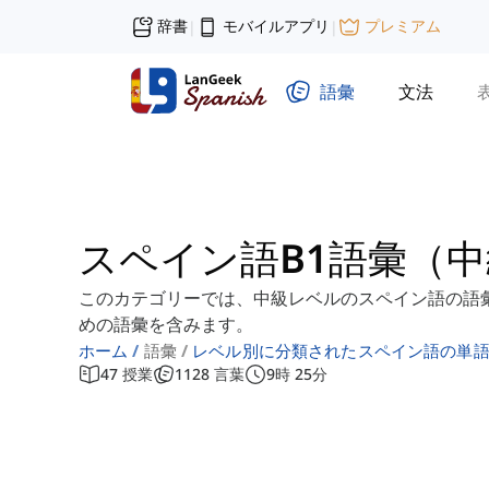
辞書
モバイルアプリ
プレミアム
|
|
語彙
文法
スペイン語B1語彙（
このカテゴリーでは、中級レベルのスペイン語の語
めの語彙を含みます。
ホーム
語彙
レベル別に分類されたスペイン語の単
47
授業
1128
言葉
9
時
25
分