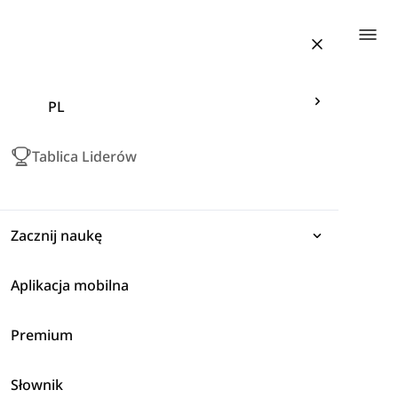
Togg
PL
Tablica Liderów
Zacznij naukę
Aplikacja mobilna
Wyrażenia
Premium
Gramatyka
Życie Codzienne
Słownik
Słownictwo