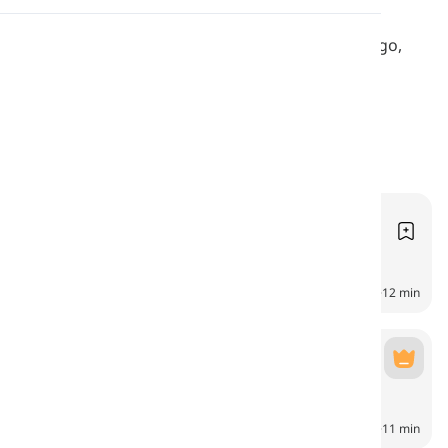
Wymowa
Czytania o typowych sytuacjach życia codziennego,
takich jak rutyny, relacje, szkoła, praca, zakupy i
specjalne okazje.
Czytanie
Codzienna rutyna
Rutina diaria
6
CH
12 min
Z przyjaciółmi
Con amigos
7
CH
11 min