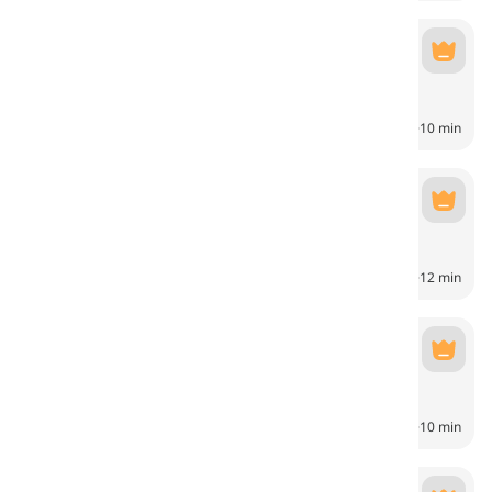
Escuela
Escuela
6
CH
10 min
Trabajo
Trabajo
6
CH
12 min
Robić zakupy
Ir de compras
6
CH
10 min