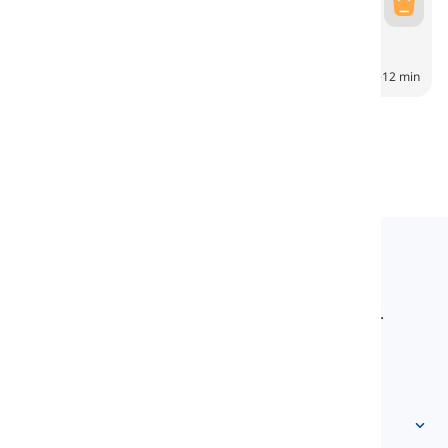
Okazje
Ocasiones
6
CH
12 min
Langeek
LanGeek to platforma do nauki języków, która
sprawia, że proces nauki jest szybszy i łatwiejszy.
info@langeek.co
Szybki dostęp