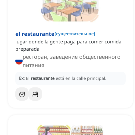
el restaurante
[
существительное
]
lugar donde la gente paga para comer comida
preparada
ресторан, заведение общественного
питания
Ex:
El
restaurante
está en la calle principal.