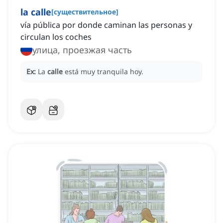
la calle
[
существительное
]
vía pública por donde caminan las personas y
circulan los coches
улица, проезжая часть
Ex:
La
calle
está muy tranquila hoy.