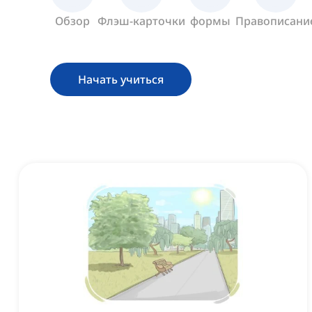
Обзор
Флэш-карточки
формы
Правописани
Начать учиться