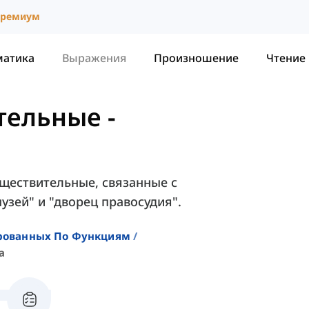
ремиум
матика
Выражения
Произношение
Чтение
тельные
-
уществительные, связанные с
узей" и "дворец правосудия".
ированных По Функциям
а