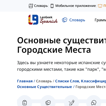
Словарь
Мобильное приложение
П
|
|
Словарь
Грам
Основные существи
Городские Места
Здесь вы узнаете некоторые испанские с
городскими местами, такие как "парк", "м
Главная
Словарь
Списки Слов, Классифиц
Основные Существительные
Городские Мест