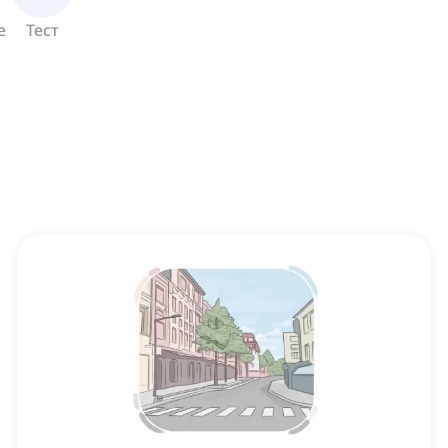
е
Тест