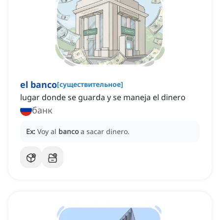
el banco
[
существительное
]
lugar donde se guarda y se maneja el dinero
банк
Ex:
Voy al
banco
a sacar dinero.