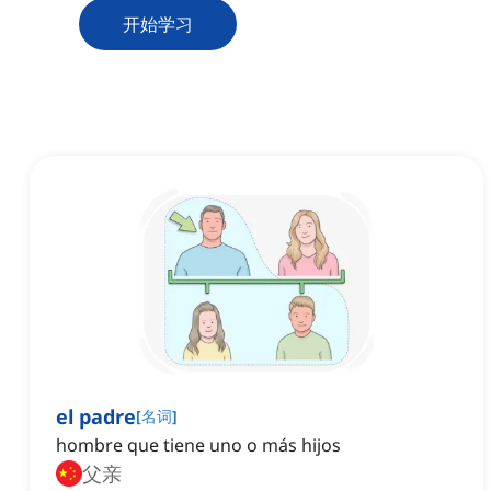
开始学习
el padre
[
名词
]
hombre que tiene uno o más hijos
父亲