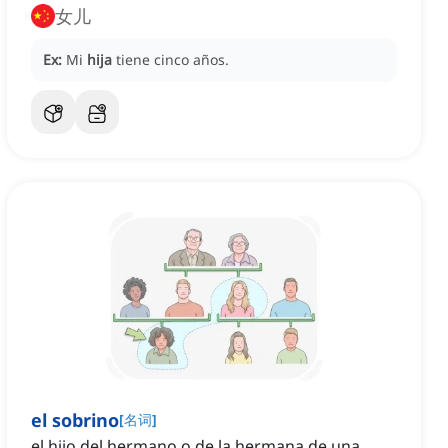
女儿
Ex:
Mi
hija
tiene cinco años.
el sobrino
[
名词
]
el hijo del hermano o de la hermana de una