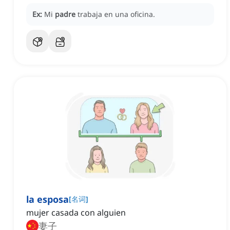
Ex:
Mi
padre
trabaja en una oficina.
la esposa
[
名词
]
mujer casada con alguien
妻子