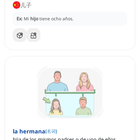
儿子
Ex:
Mi
hijo
tiene ocho años.
la hermana
[
名词
]
hija de los mismos padres o de uno de ellos