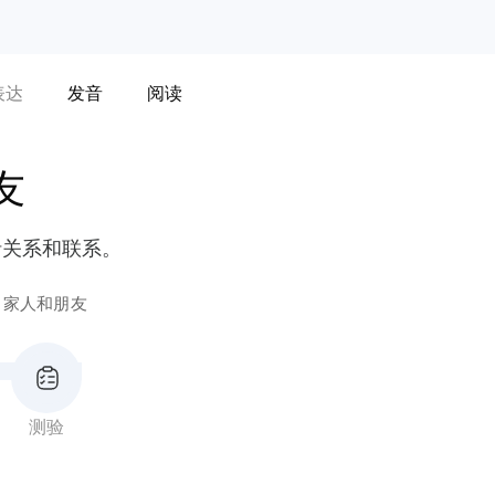
表达
发音
阅读
友
括关系和联系。
家人和朋友
测验