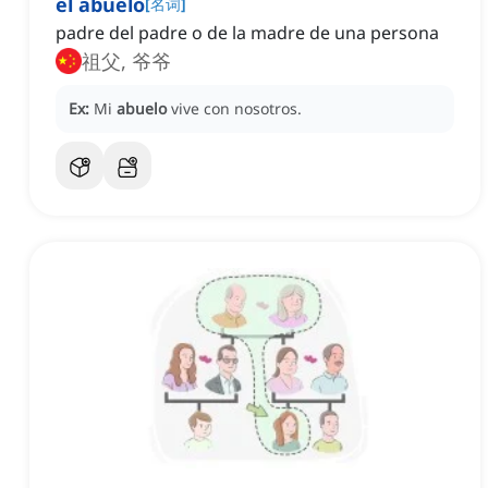
el abuelo
[
名词
]
padre del padre o de la madre de una persona
祖父, 爷爷
Ex:
Mi
abuelo
vive con nosotros.