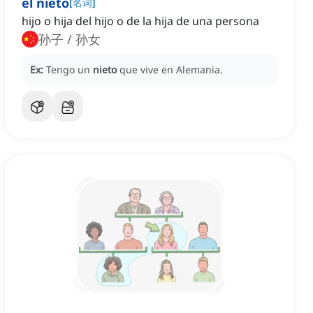
el nieto
[
名词
]
hijo o hija del hijo o de la hija de una persona
孙子 / 孙女
Ex:
Tengo un
nieto
que vive en Alemania.