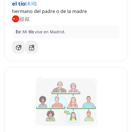
el tío
[
名词
]
hermano del padre o de la madre
叔叔
Ex:
Mi
tío
vive en Madrid.