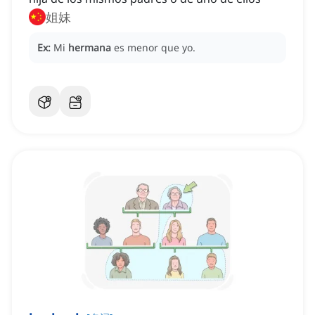
姐妹
Ex:
Mi
hermana
es menor que yo.