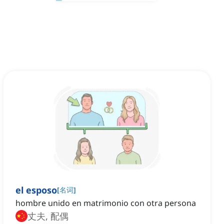
el esposo
[
名词
]
hombre unido en matrimonio con otra persona
丈夫, 配偶