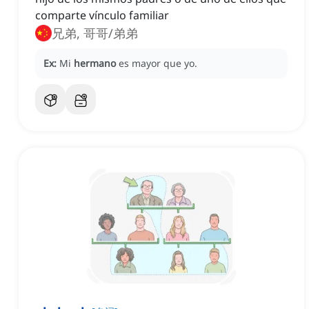
comparte vínculo familiar
兄弟, 哥哥/弟弟
Ex:
Mi
hermano
es mayor que yo.