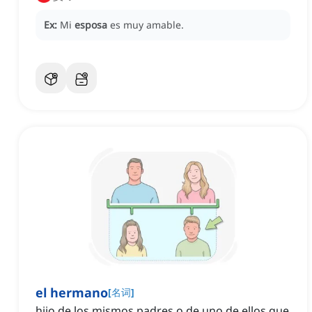
Ex:
Mi
esposa
es muy amable.
el hermano
[
名词
]
hijo de los mismos padres o de uno de ellos que