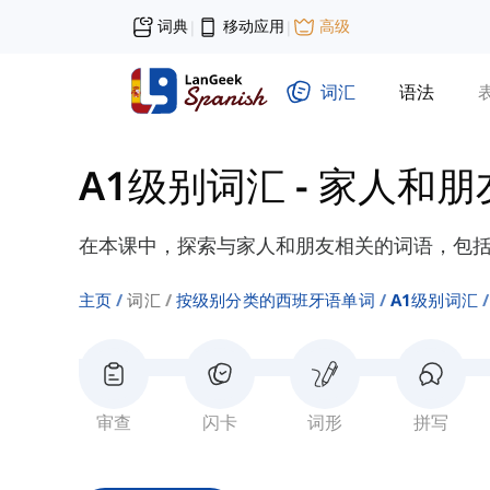
词典
移动应用
高级
|
|
词汇
语法
A1级别词汇
-
家人和朋
在本课中，探索与家人和朋友相关的词语，包
主页
词汇
按级别分类的西班牙语单词
A1级别词汇
审查
闪卡
词形
拼写