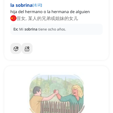
la sobrina
[
名词
]
hija del hermano o la hermana de alguien
侄女, 某人的兄弟或姐妹的女儿
Ex:
Mi
sobrina
tiene ocho años.