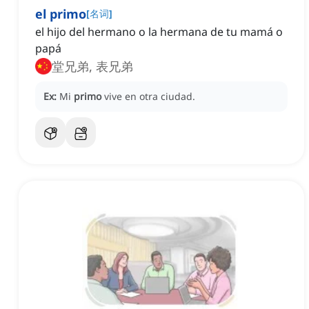
el primo
[
名词
]
el hijo del hermano o la hermana de tu mamá o
papá
堂兄弟, 表兄弟
Ex:
Mi
primo
vive en otra ciudad.