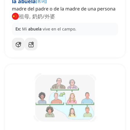
la abuela
[
名词
]
madre del padre o de la madre de una persona
祖母, 奶奶/外婆
Ex:
Mi
abuela
vive en el campo.