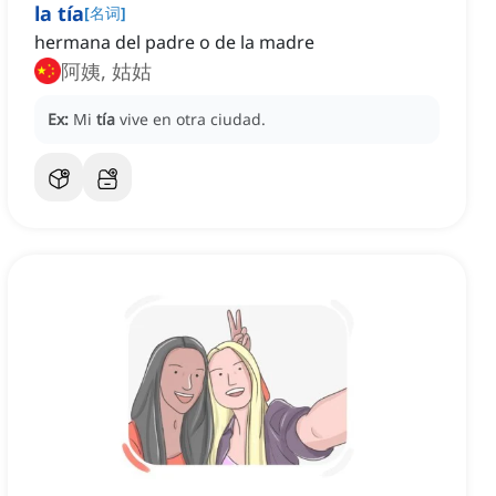
la tía
[
名词
]
hermana del padre o de la madre
阿姨, 姑姑
Ex:
Mi
tía
vive en otra ciudad.