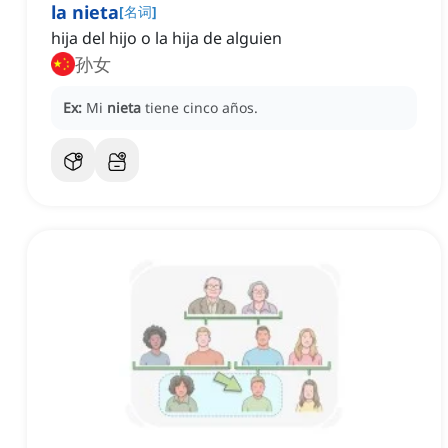
la nieta
[
名词
]
hija del hijo o la hija de alguien
孙女
Ex:
Mi
nieta
tiene cinco años.