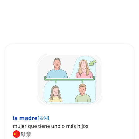
la madre
[
名词
]
mujer que tiene uno o más hijos
母亲