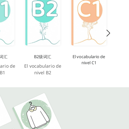
别词汇
B2级词汇
El vocabulario de
nivel C1
ario de
El vocabulario de
 B1
nivel B2