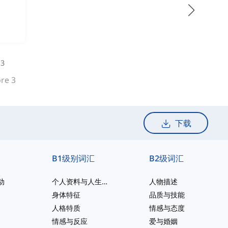
3
re 3
下载
B1级别词汇
B2级词汇
动
个人资料与人生阶段
人物描述
身体特征
品质与技能
人格特质
情感与态度
情感与反应
爱与婚姻