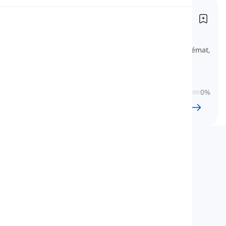
Základní Podstatná Jména
Výslovnost
Noms essentiels
Zde je sbírka základních francouzských
Čtení
podstatných jmen, seskupených podle témat,
jako jsou zvířata, jídlo, oblečení a další.
0
%
24
l
1196
w
9
hod.
59
min
Langeek
LanGeek je platforma pro výuku jazyků, která
urychluje a usnadňuje váš proces učení.
info@langeek.co