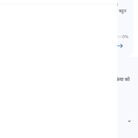
यहाँ एक आवश्यक फ्रेंच संज्ञाओं का संग्रह है, जो विषयों के
अनुसार समूहीकृत है, जैसे कि जानवर, भोजन, कपड़े और बहुत
उच्चारण
कुछ।
पढ़ाई
0
%
24
l
1196
w
9
घंटा
59
मिनट
Langeek
LanGeek एक भाषा सीखने का मंच है जो आपके सीखने की प्रक्रिया को
तेज और आसान बनाता है।
info@langeek.co
त्वरित पहुँच
मुखपृष्ठ