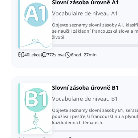
Slovní zásoba úrovně A1
Vocabulaire de niveau A1
Objevte seznamy slovní zásoby A1, klasif
se naučili základní francouzská slova a 
životě.
40
Lekce
772
slova
6
hod.
27
min
Slovní zásoba úrovně B1
Vocabulaire de niveau B1
Objevte seznamy slovní zásoby B1, seřaz
používali pestřejší francouzštinu a plynul
každodenních tématech.