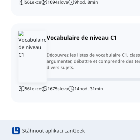
56
Lekce
1094
slova
9
hod.
8
min
Vocabulaire de niveau C1
Découvrez les listes de vocabulaire C1, cla
argumenter, débattre et comprendre des te
divers sujets.
56
Lekce
1675
slova
14
hod.
31
min
Stáhnout aplikaci LanGeek