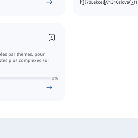
70
Lekce
1310
slova
1
ssées par thèmes, pour
xtes plus complexes sur
0
%