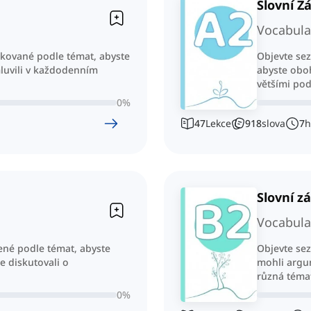
Slovní Z
Vocabula
ikované podle témat, abyste
Objevte se
mluvili v každodenním
abyste oboh
většími po
0
%
47
Lekce
918
slova
7
h
Slovní z
Vocabula
ené podle témat, abyste
Objevte se
e diskutovali o
mohli argu
různá téma
0
%