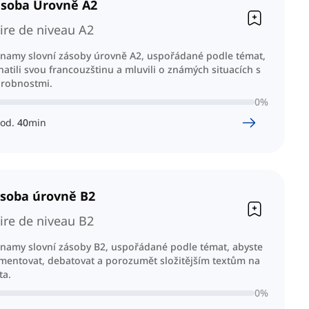
ásoba Úrovně A2
ire de niveau A2
znamy slovní zásoby úrovně A2, uspořádané podle témat,
atili svou francouzštinu a mluvili o známých situacích s
drobnostmi.
0
%
od.
40
min
ásoba úrovně B2
ire de niveau B2
znamy slovní zásoby B2, uspořádané podle témat, abyste
mentovat, debatovat a porozumět složitějším textům na
ta.
0
%