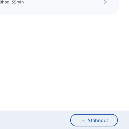
0
hod.
55
min
Stáhnout