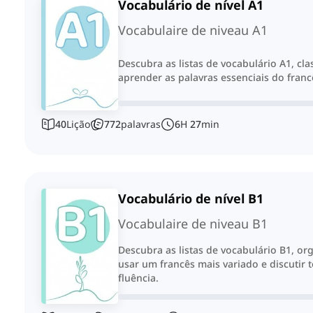
Vocabulário de nível A1
Vocabulaire de niveau A1
Descubra as listas de vocabulário A1, cla
aprender as palavras essenciais do francê
40
Lição
772
palavras
6
H
27
min
Vocabulário de nível B1
Vocabulaire de niveau B1
Descubra as listas de vocabulário B1, or
usar um francês mais variado e discutir 
fluência.