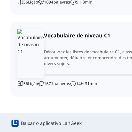
56
Lição
1094
palavras
9
H
8
min
Vocabulaire de niveau C1
Découvrez les listes de vocabulaire C1, cla
argumenter, débattre et comprendre des te
divers sujets.
56
Lição
1671
palavras
14
H
31
min
Baixar o aplicativo LanGeek