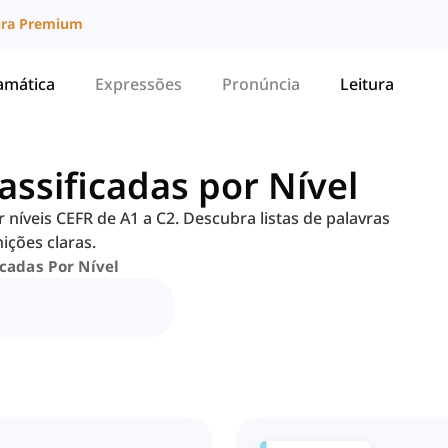
ura Premium
amática
Expressões
Pronúncia
Leitura
assificadas por Nível
 níveis CEFR de A1 a C2. Descubra listas de palavras
ições claras.
icadas Por Nível