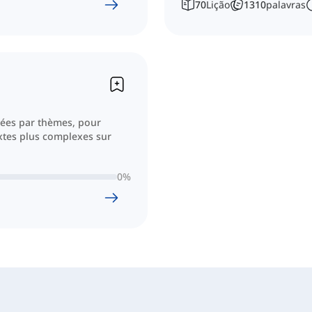
70
Lição
1310
palavras
ssées par thèmes, pour
xtes plus complexes sur
0
%