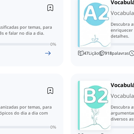
Vocabulá
Vocabula
Descubra as
ssificadas por temas, para
enriquecer 
s e falar no dia a dia.
detalhes.
0
%
47
Lição
918
palavras
Vocabulá
Vocabula
ganizadas por temas, para
Descubra as
tópicos do dia a dia com
argumentar
diversos as
0
%