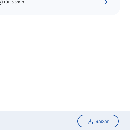
10
H
55
min
Baixar