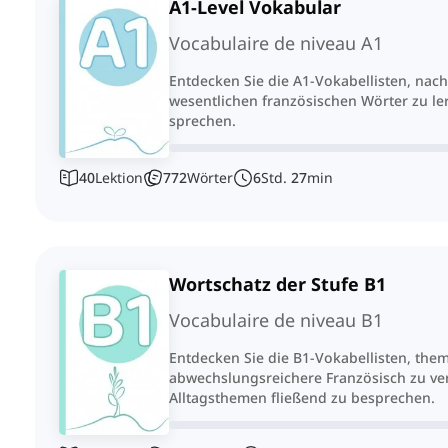
A1-Level Vokabular
Vocabulaire de niveau A1
Entdecken Sie die A1-Vokabellisten, na
wesentlichen französischen Wörter zu le
sprechen.
40
Lektion
772
Wörter
6
Std.
27
min
Wortschatz der Stufe B1
Vocabulaire de niveau B1
Entdecken Sie die B1-Vokabellisten, the
abwechslungsreichere Französisch zu v
Alltagsthemen fließend zu besprechen.