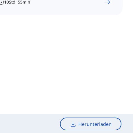
10
Std.
55
min
Herunterladen