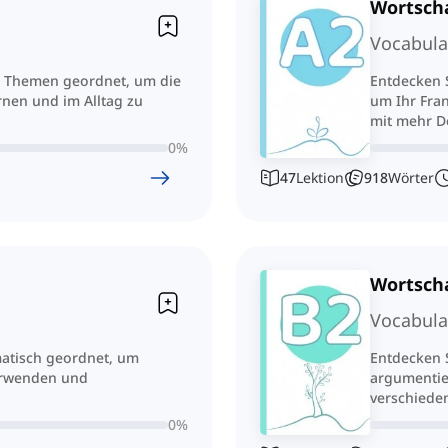
Wortscha
Vocabula
ch Themen geordnet, um die
Entdecken S
rnen und im Alltag zu
um Ihr Fran
mit mehr De
0
%
47
Lektion
918
Wörter
Wortscha
Vocabula
matisch geordnet, um
Entdecken 
erwenden und
argumentie
verschiede
0
%