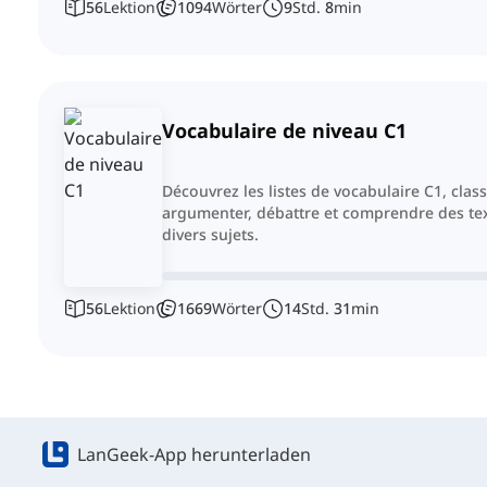
56
Lektion
1094
Wörter
9
Std.
8
min
Vocabulaire de niveau C1
Découvrez les listes de vocabulaire C1, cla
argumenter, débattre et comprendre des te
divers sujets.
56
Lektion
1669
Wörter
14
Std.
31
min
LanGeek-App herunterladen