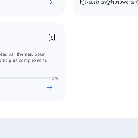
70
Lektion
1310
Wörter
ssées par thèmes, pour
xtes plus complexes sur
0
%