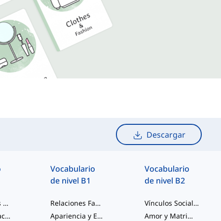
Descargar
o
Vocabulario
Vocabulario
de nivel B1
de nivel B2
Interacciones Sociales
Relaciones Familiares y Amorosas
Vínculos Sociales y Familiares
Familia y Relaciones
Apariencia y Encanto
Amor y Matrimonio