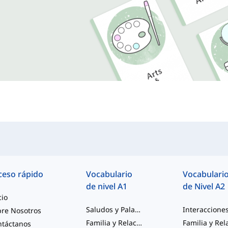
ceso rápido
Vocabulario
Vocabulari
de nivel A1
de Nivel A2
cio
Saludos y Palabras para Principiantes
re Nosotros
Familia y Relaciones
ntáctanos