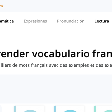
um
amática
Expresiones
Pronunciación
Lectura
ender vocabulario fra
liers de mots français avec des exemples et des exer