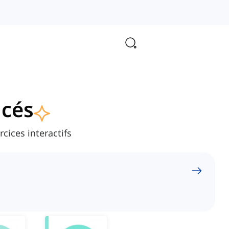
ncés
cices interactifs