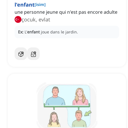
l'enfant
[
isim
]
une personne jeune qui n'est pas encore adulte
çocuk, evlat
Ex:
L'
enfant
joue dans le jardin.