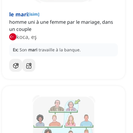
le mari
[
isim
]
homme uni à une femme par le mariage, dans
un couple
koca, eş
Ex:
Son
mari
travaille à la banque.