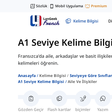
Sözlük
Mobil Uygulama
Premium
|
|
Kelime Bilgisi
Di
A1 Seviye Kelime Bilgi
Fransızca'da aile, arkadaşlar ve basit ilişk
kelimeleri öğrenin.
Anasayfa
Kelime Bilgisi
Seviyeye Göre Sınıfla
A1 Seviye Kelime Bilgisi
Aile Ve İlişkiler
Gözden Geçir
Flash kartlar
biçimler
Yazım