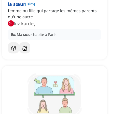
la sœur
[
isim
]
femme ou fille qui partage les mêmes parents
qu'une autre
kız kardeş
Ex:
Ma
sœur
habite à Paris.