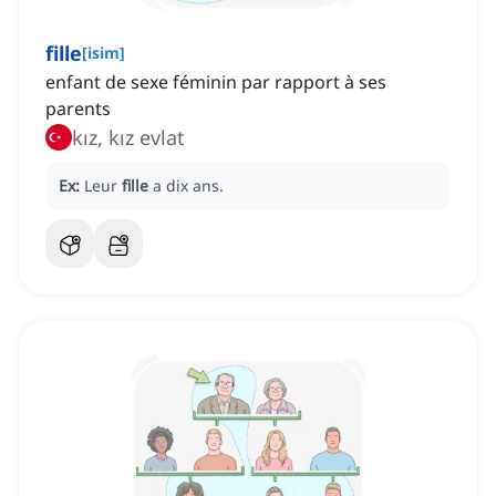
fille
[
isim
]
enfant de sexe féminin par rapport à ses
parents
kız, kız evlat
Ex:
Leur
fille
a dix ans.