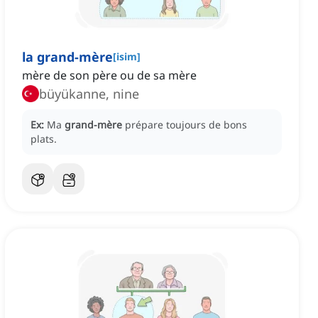
la grand-mère
[
isim
]
mère de son père ou de sa mère
büyükanne, nine
Ex:
Ma
grand-mère
prépare toujours de bons
plats.