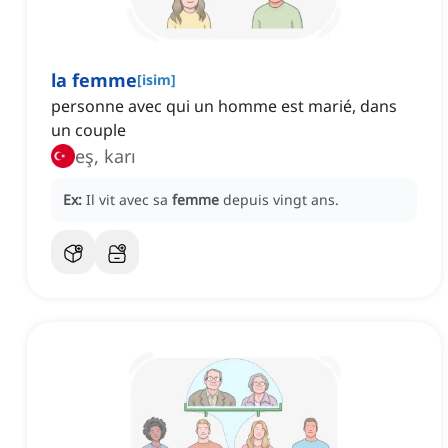
la femme
[
isim
]
personne avec qui un homme est marié, dans
un couple
eş, karı
Ex:
Il vit avec sa
femme
depuis vingt ans.