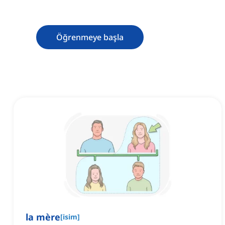
Öğrenmeye başla
la mère
[
isim
]