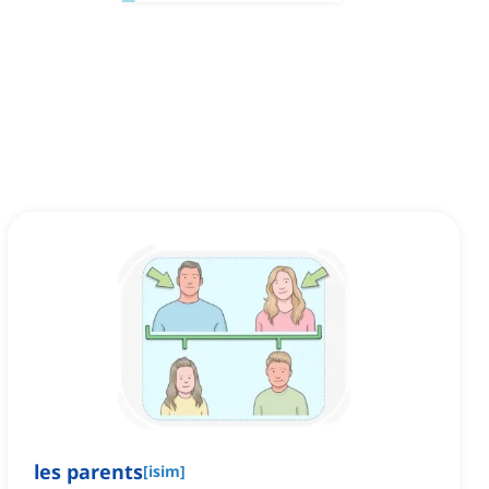
les parents
[
isim
]