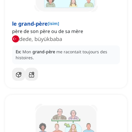
le grand-père
[
isim
]
père de son père ou de sa mère
dede, büyükbaba
Ex:
Mon
grand-père
me racontait toujours des
histoires.