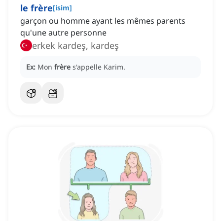
le frère
[
isim
]
garçon ou homme ayant les mêmes parents
qu'une autre personne
erkek kardeş, kardeş
Ex:
Mon
frère
s'appelle Karim.