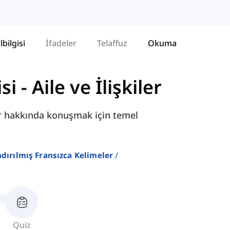
lbilgisi
İfadeler
Telaffuz
Okuma
si
-
Aile ve İlişkiler
iler hakkında konuşmak için temel
ndırılmış Fransızca Kelimeler
Quiz