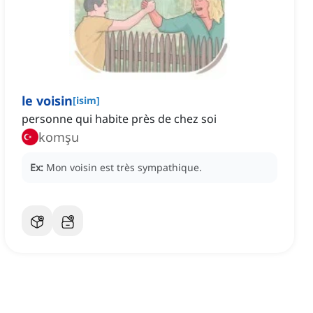
le voisin
[
isim
]
personne qui habite près de chez soi
komşu
Ex:
Mon voisin est très sympathique.