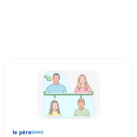
le père
[
isim
]