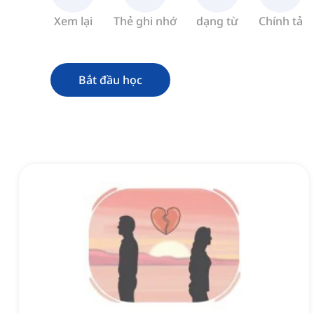
Xem lại
Thẻ ghi nhớ
dạng từ
Chính tả
Bắt đầu học