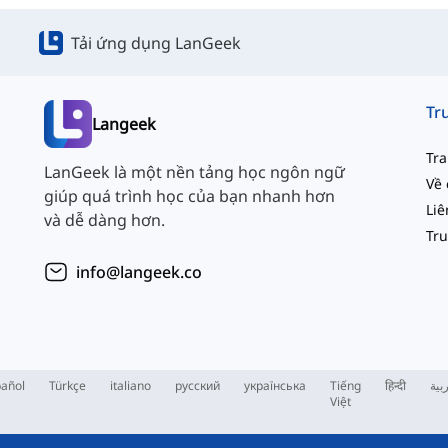
Tải ứng dụng LanGeek
Langeek
Tr
LanGeek là một nền tảng học ngôn ngữ
Về 
giúp quá trình học của bạn nhanh hơn
và dễ dàng hơn.
info@langeek.co
añol
Türkçe
italiano
русский
українська
Tiếng
हिन्दी
بية
Việt