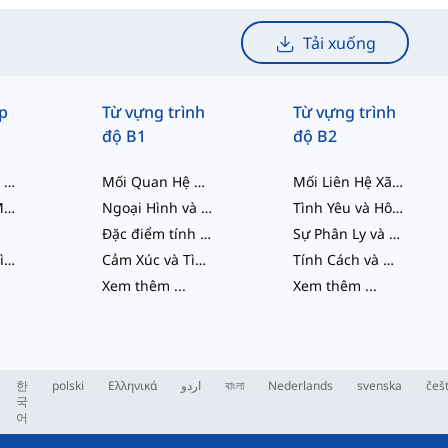
Tải xuống
p
Từ vựng trình
Từ vựng trình
độ B1
độ B2
Tương Tác Xã Hội
Mối Quan Hệ Gia Đình và Tình Yêu
Mối Liên Hệ Xã Hội và Gia Đình
Gia đình và Mối quan hệ
Ngoại Hình và Sức Hút
Tình Yêu và Hôn Nhân
Đặc điểm tính cách
Sự Phân Ly và Bất Đồng
Cảm Xúc và Tình Cảm
Cảm Xúc và Tình Cảm
Tính Cách và Nhân Cách
Xem thêm
...
Xem thêm
...
한
polski
Ελληνικά
اردو
বাংলা
Nederlands
svenska
češ
국
어