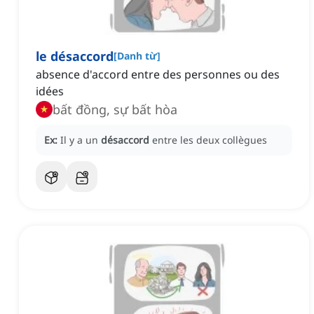
le désaccord
[
Danh từ
]
absence d'accord entre des personnes ou des
idées
bất đồng, sự bất hòa
Ex:
Il y a un
désaccord
entre les deux collègues