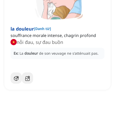
la douleur
[
Danh từ
]
souffrance morale intense, chagrin profond
nỗi đau, sự đau buồn
Ex:
La
douleur
de son veuvage ne s'atténuait pas.