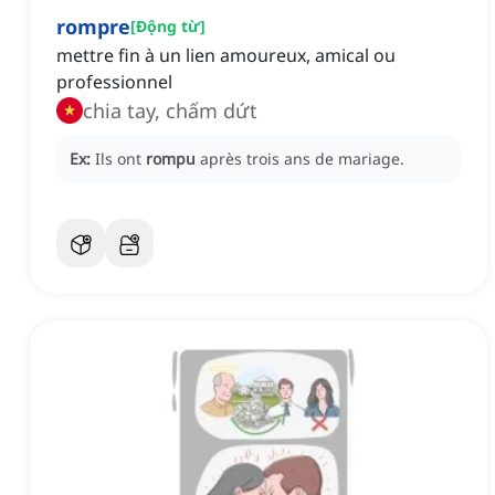
rompre
[
Động từ
]
mettre fin à un lien amoureux, amical ou
professionnel
chia tay, chấm dứt
Ex:
Ils ont
rompu
après trois ans de mariage.