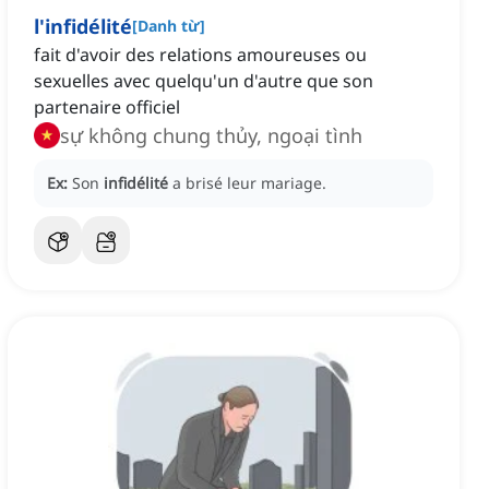
l'infidélité
[
Danh từ
]
fait d'avoir des relations amoureuses ou
sexuelles avec quelqu'un d'autre que son
partenaire officiel
sự không chung thủy, ngoại tình
Ex:
Son
infidélité
a brisé leur mariage.