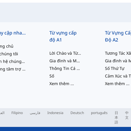
Truy cập nhanh
Từ vựng cấp
Từ Vựng Cấ
độ A1
Độ A2
ang chủ
Lời Chào và Từ Ngữ Cho Người Mới Bắt Đầu
chúng tôi
Gia đình và Mối quan hệ
Liên hệ chúng tôi
Thông Tin Cá Nhân
Số Thứ Tự
Trung tâm trợ giúp
Số
Xem thêm
...
Xem thêm
...
العر
Filipino
فارسی
Indonesia
Deutsch
português
日
中
本
文
語