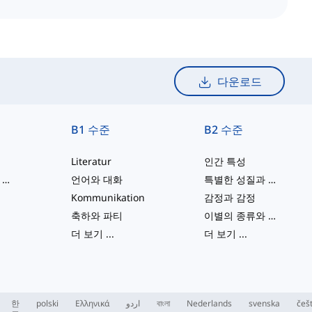
다운로드
B1 수준
B2 수준
Literatur
인간 특성
성격과 신체적 특징
언어와 대화
특별한 성질과 특징
Kommunikation
감정과 감정
축하와 파티
이별의 종류와 관계의 끝
더 보기
...
더 보기
...
한
polski
Ελληνικά
اردو
বাংলা
Nederlands
svenska
češ