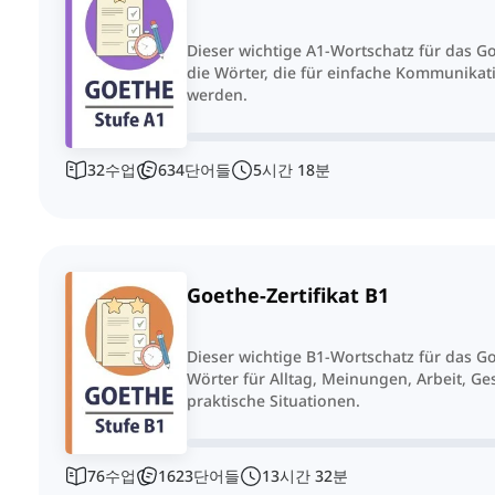
Dieser wichtige A1-Wortschatz für das Go
die Wörter, die für einfache Kommunikati
werden.
32
수업
634
단어들
5
시간
18
분
Goethe-Zertifikat B1
Dieser wichtige B1-Wortschatz für das Go
Wörter für Alltag, Meinungen, Arbeit, G
praktische Situationen.
76
수업
1623
단어들
13
시간
32
분