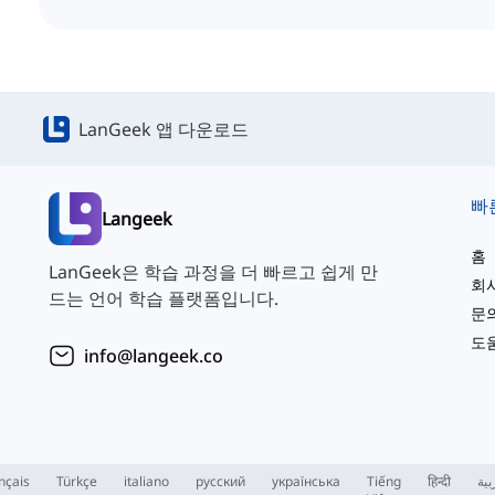
LanGeek 앱 다운로드
빠
Langeek
홈
LanGeek은 학습 과정을 더 빠르고 쉽게 만
회
드는 언어 학습 플랫폼입니다.
문
도
info@langeek.co
nçais
Türkçe
italiano
русский
українська
Tiếng
हिन्दी
بية