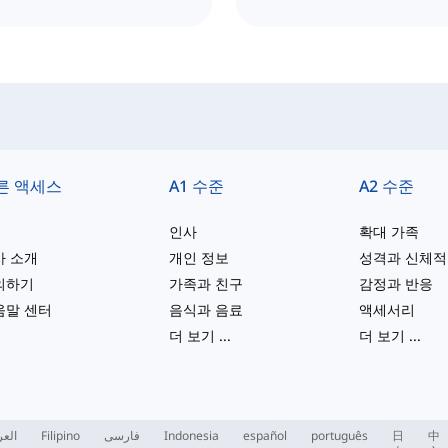
른 액세스
A1 수준
A2 수준
인사
확대 가족
사 소개
개인 정보
의하기
가족과 친구
감정과 반응
움말 센터
음식과 음료
액세서리
더 보기
...
더 보기
...
العر
Filipino
فارسی
Indonesia
español
português
日
中