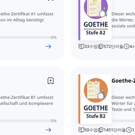
ethe-Zertifikat A1 umfasst
Dieser wich
on im Alltag benötigt
die Wörter,
soziale und
0
%
33
수업
572
단어들
4
Goethe-Z
ethe-Zertifikat B1 umfasst
Dieser wich
esellschaft und komplexere
Wörter für
Texte und S
0
%
50
수업
1451
단어들
1