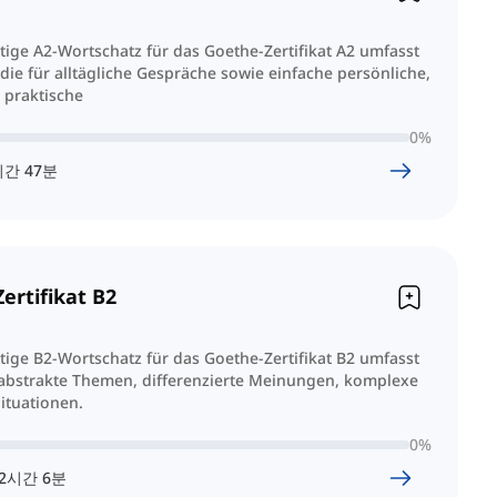
tige A2-Wortschatz für das Goethe-Zertifikat A2 umfasst
 die für alltägliche Gespräche sowie einfache persönliche,
 praktische
0
%
시간
47
분
ertifikat B2
tige B2-Wortschatz für das Goethe-Zertifikat B2 umfasst
 abstrakte Themen, differenzierte Meinungen, komplexe
ituationen.
0
%
2
시간
6
분