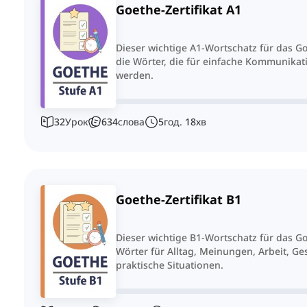
Goethe-Zertifikat A1
Dieser wichtige A1-Wortschatz für das Go
die Wörter, die für einfache Kommunikati
werden.
32
Урок
634
слова
5
год.
18
хв
Goethe-Zertifikat B1
Dieser wichtige B1-Wortschatz für das Go
Wörter für Alltag, Meinungen, Arbeit, G
praktische Situationen.