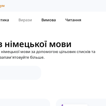
іум
атика
Вирази
Вимова
Читання
 з німецької мови
з німецької мови за допомогою цільових списків та
запам'ятовуйте більше.