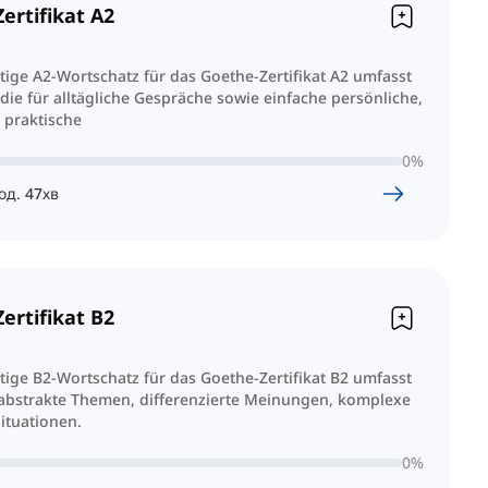
ertifikat A2
tige A2-Wortschatz für das Goethe-Zertifikat A2 umfasst
 die für alltägliche Gespräche sowie einfache persönliche,
 praktische
0
%
од.
47
хв
ertifikat B2
tige B2-Wortschatz für das Goethe-Zertifikat B2 umfasst
 abstrakte Themen, differenzierte Meinungen, komplexe
ituationen.
0
%