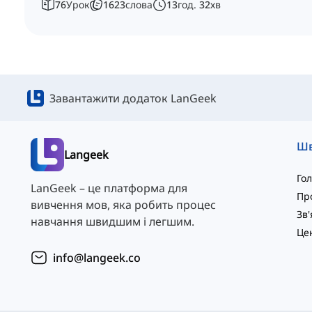
76
Урок
1623
слова
13
год.
32
хв
Завантажити додаток LanGeek
Langeek
Го
LanGeek – це платформа для
Пр
вивчення мов, яка робить процес
навчання швидшим і легшим.
info@langeek.co