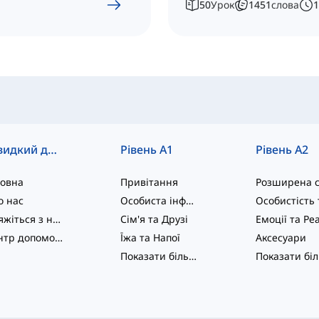
50
Урок
1451
слова
1
Швидкий доступ
Рівень A1
Рівень A2
ловна
Привітання
о нас
Особиста інформація
Зв'яжіться з нами
Сім'я та Друзі
Центр допомоги
Їжа та Напої
Аксесуари
Показати більше
...