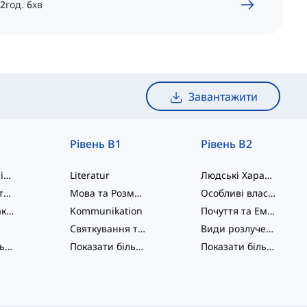
2
год.
6
хв
Завантажити
Рівень B1
Рівень B2
Розширена сім'я
Literatur
Людські Характеристики
Особистість та Фізичні Характеристики
Мова та Розмова
Особливі властивості та характеристики
Емоції та Реакції
Kommunikation
Почуття та Емоції
Святкування та Вечірки
Види розлучення та закінчення стосунків
Показати більше
...
Показати більше
...
Показати більше
...