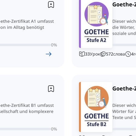
Goethe-Z
ethe-Zertifikat A1 umfasst
Dieser wich
on im Alltag benötigt
die Wörter,
soziale und
0
%
33
Урок
572
слова
4
г
Goethe-Z
ethe-Zertifikat B1 umfasst
Dieser wich
esellschaft und komplexere
Wörter für
Texte und S
0
%