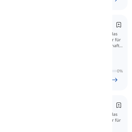
Goethe-Zertifikat B1
Dieser wichtige B1-Wortschatz für das
Goethe-Zertifikat B1 umfasst Wörter für
Alltag, Meinungen, Arbeit, Gesellschaft
und komplexere praktische Situationen.
0
%
76
l
1623
w
13
U
32
min
Goethe-Zertifikat B2
Dieser wichtige B2-Wortschatz für das
Goethe-Zertifikat B2 umfasst Wörter für
abstrakte Themen, differenzierte
Meinungen, komplexe Texte und