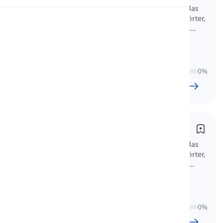
Dieser wichtige A1-Wortschatz für das
Goethe-Zertifikat A1 umfasst die Wörter,
Uitspraak
die für einfache Kommunikation im
Alltag benötigt werden.
Lezen
0
%
32
l
634
w
5
U
18
min
Goethe-Zertifikat A2
Dieser wichtige A2-Wortschatz für das
Goethe-Zertifikat A2 umfasst die Wörter,
die für alltägliche Gespräche sowie
einfache persönliche, soziale und
praktische
0
%
33
l
572
w
4
U
47
min