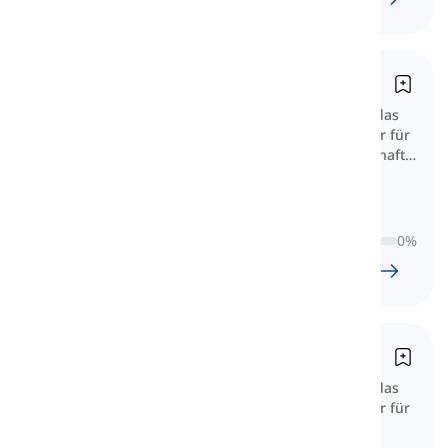
Goethe-Zertifikat B1
Dieser wichtige B1-Wortschatz für das
Goethe-Zertifikat B1 umfasst Wörter für
Alltag, Meinungen, Arbeit, Gesellschaft
und komplexere praktische Situationen.
0
%
76
l
1623
w
13
S
32
dk
Goethe-Zertifikat B2
Dieser wichtige B2-Wortschatz für das
Goethe-Zertifikat B2 umfasst Wörter für
abstrakte Themen, differenzierte
Meinungen, komplexe Texte und