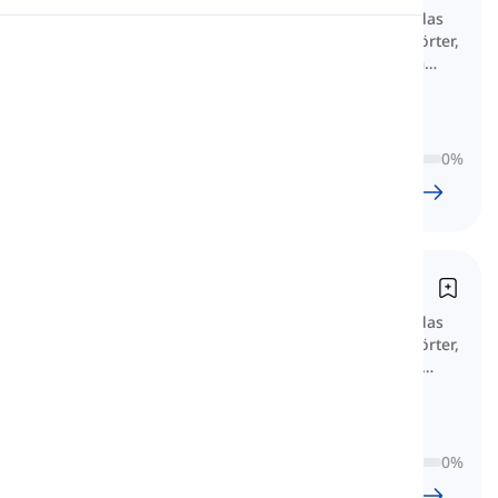
Dieser wichtige A1-Wortschatz für das
Goethe-Zertifikat A1 umfasst die Wörter,
Telaffuz
die für einfache Kommunikation im
Alltag benötigt werden.
Okuma
0
%
32
l
634
w
5
S
18
dk
Goethe-Zertifikat A2
Dieser wichtige A2-Wortschatz für das
Goethe-Zertifikat A2 umfasst die Wörter,
die für alltägliche Gespräche sowie
einfache persönliche, soziale und
praktische
0
%
33
l
572
w
4
S
47
dk