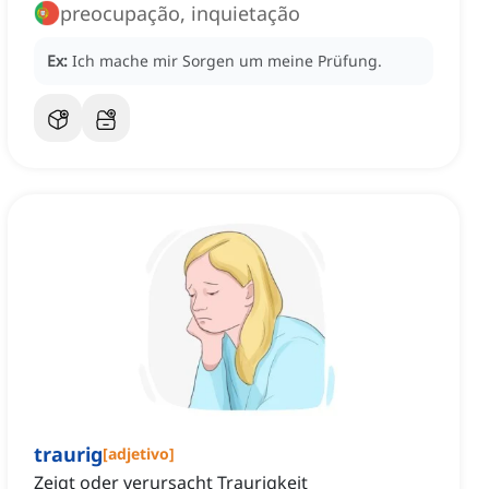
preocupação, inquietação
Ex:
Ich mache mir Sorgen um meine Prüfung.
traurig
[
adjetivo
]
Zeigt oder verursacht Traurigkeit