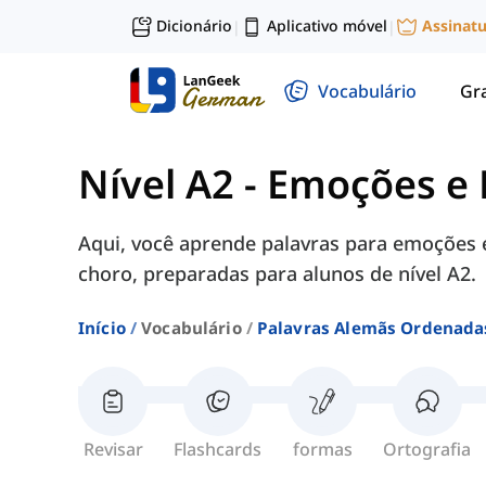
Dicionário
Aplicativo móvel
Assinat
|
|
Vocabulário
Gr
Nível A2
-
Emoções e 
Aqui, você aprende palavras para emoções e
choro, preparadas para alunos de nível A2.
Início
Vocabulário
Palavras Alemãs Ordenadas
Revisar
Flashcards
formas
Ortografia