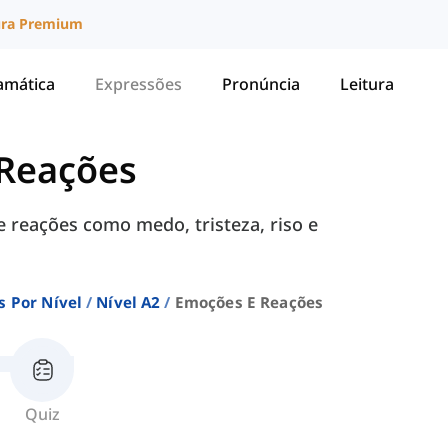
ura Premium
amática
Expressões
Pronúncia
Leitura
Reações
 reações como medo, tristeza, riso e
 Por Nível
Nível A2
Emoções E Reações
Quiz