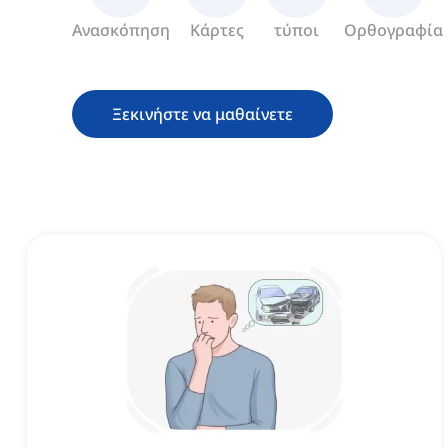
Ανασκόπηση
Κάρτες
τύποι
Ορθογραφία
Ξεκινήστε να μαθαίνετε