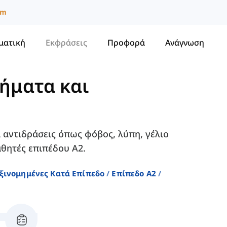
um
ματική
Εκφράσεις
Προφορά
Ανάγνωση
ήματα και
ι αντιδράσεις όπως φόβος, λύπη, γέλιο
αθητές επιπέδου A2.
αξινομημένες Κατά Επίπεδο
Επίπεδο A2