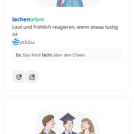
lachen
[
ρήμα
]
Laut und fröhlich reagieren, wenn etwas lustig
ist
γελάω
Ex:
Das Kind
lacht
über den Clown.