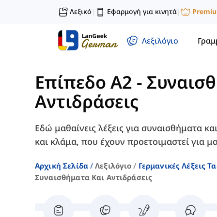
Λεξικό
Εφαρμογή για κινητά
Premi
|
|
Λεξιλόγιο
Γραμ
Επίπεδο A2
-
Συναισθ
Αντιδράσεις
Εδώ μαθαίνεις λέξεις για συναισθήματα κα
και κλάμα, που έχουν προετοιμαστεί για μ
Αρχική Σελίδα
Λεξιλόγιο
Γερμανικές Λέξεις Τ
Συναισθήματα Και Αντιδράσεις