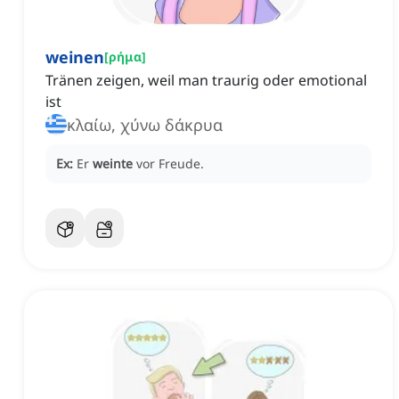
weinen
[
ρήμα
]
Tränen zeigen, weil man traurig oder emotional
ist
κλαίω, χύνω δάκρυα
Ex:
Er
weinte
vor Freude.