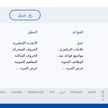
تنزيل
القواعد
النطق
جمل
الأبجدية الإنجليزية
علامات الترقيم والإملاء
الحروف المتحركة
مواضيع قواعد متنوعة
الحروف الساكنة
الوظائف النحوية
المفاهيم الصوتية
عرض المزيد
...
عرض المزيد
...
한
polski
Ελληνικά
اردو
বাংলা
Nederlands
svenska
tina
국
어