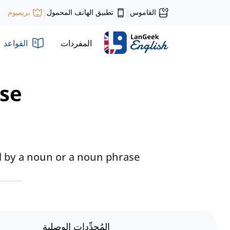
القاموس
تطبيق الهاتف المحمول
بريميوم
|
|
المفردات
القواعد
se"
 by a noun or a noun phrase.
المُحدِّدات الوصلية