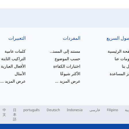
صول السريع
المفردات
التعبيرات
حة الرئيسية
مستند إلى المستوى
كلمات عامية
مات عنا
حسب الموضوع
التراكيب الثابتة
 بنا
اختبارات الكفاءة
الأفعال العبارية
 المساعدة
الأكثر شيوعًا
الأمثال
عرض المزيد
...
عرض المزيد
...
بية
Filipino
فارسی
Indonesia
Deutsch
português
日
中
文
本
語