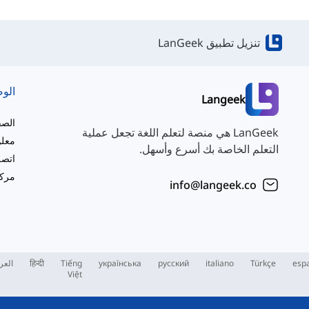
تنزيل تطبيق LanGeek
الو
Langeek
الصف
LanGeek هي منصة لتعلم اللغة تجعل عملية
معلو
التعلم الخاصة بك أسرع وأسهل.
اتصل
مركز
info@langeek.co
esp
Türkçe
italiano
русский
українська
Tiếng
हिन्दी
العر
Việt