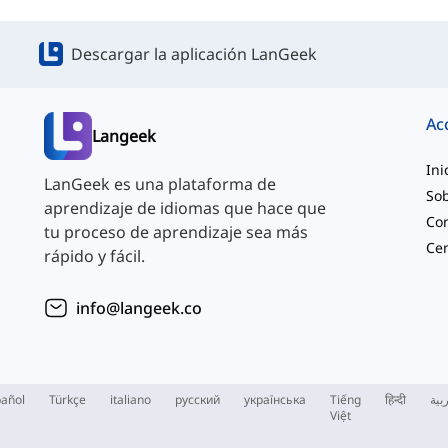
Descargar la aplicación LanGeek
Ac
Langeek
Ini
LanGeek es una plataforma de
Sob
aprendizaje de idiomas que hace que
Co
tu proceso de aprendizaje sea más
rápido y fácil.
info@langeek.co
añol
Türkçe
italiano
русский
українська
Tiếng
हिन्दी
بية
Việt