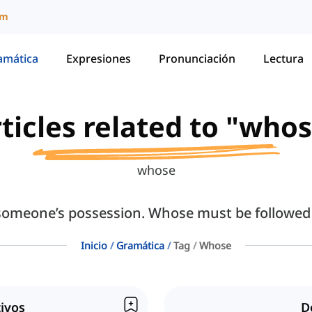
um
amática
Expresiones
Pronunciación
Lectura
ticles related to "who
whose
someone’s possession. Whose must be followed
Inicio
Gramática
Tag
Whose
ivos
D