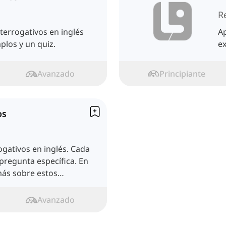
R
terrogativos en inglés
Ap
plos y un quiz.
ex
Avanzado
Principiante
os
gativos en inglés. Cada
 pregunta específica. En
más sobre estos
Avanzado