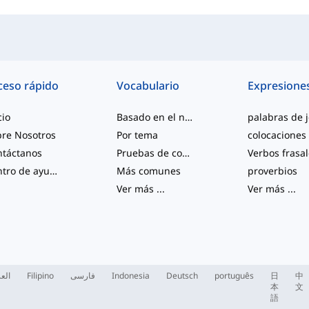
ceso rápido
Vocabulario
Expresione
cio
Basado en el nivel
re Nosotros
Por tema
colocaciones
ntáctanos
Pruebas de competencia
Verbos frasa
Centro de ayuda
Más comunes
proverbios
Ver más
...
Ver más
...
العر
Filipino
فارسی
Indonesia
Deutsch
português
日
中
本
文
語