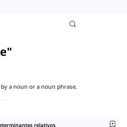
se"
 by a noun or a noun phrase.
eterminantes relativos