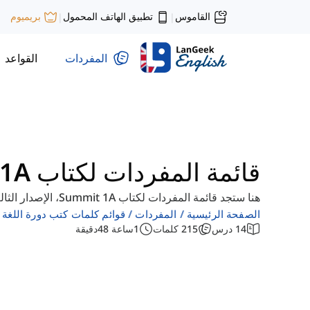
القاموس
تطبيق الهاتف المحمول
بريميوم
|
|
المفردات
القواعد
قائمة المفردات لكتاب Summit 1A
هنا ستجد قائمة المفردات لكتاب Summit 1A، الإصدار الثالث. يمكنك تصفح الدروس ودراسة المفردات.
الصفحة الرئيسية
المفردات
قوائم كلمات كتب دورة اللغة ال
14
درس
215
كلمات
1
ساعة
48
دقيقة