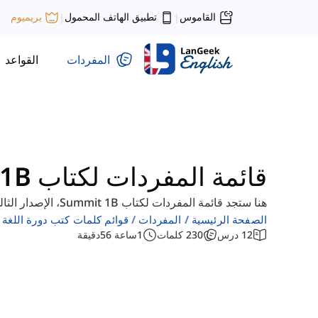
القاموس
تطبيق الهاتف المحمول
بريميوم
|
|
المفردات
القواعد
قائمة المفردات لكتاب Summit 1B
هنا ستجد قائمة المفردات لكتاب Summit 1B، الإصدار الثالث. يمكنك تصفح الدروس ودراسة المفردات.
الصفحة الرئيسية
المفردات
قوائم كلمات كتب دورة اللغة ال
12
درس
230
كلمات
1
ساعة
56
دقيقة