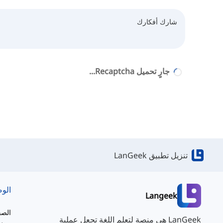
جارٍ تحميل Recaptcha...
تنزيل تطبيق LanGeek
الو
Langeek
الصف
LanGeek هي منصة لتعلم اللغة تجعل عملية