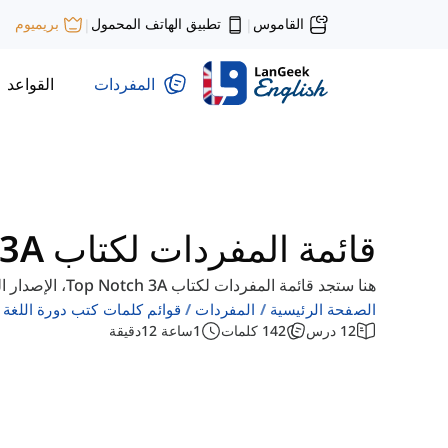
القاموس
تطبيق الهاتف المحمول
بريميوم
|
|
المفردات
القواعد
قائمة المفردات لكتاب Top Notch 3A
هنا ستجد قائمة المفردات لكتاب Top Notch 3A، الإصدار الثالث. يمكنك تصفح الدروس ودراسة المفردات.
الصفحة الرئيسية
المفردات
قوائم كلمات كتب دورة اللغة ال
12
درس
142
كلمات
1
ساعة
12
دقيقة