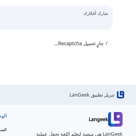
جارٍ تحميل Recaptcha...
تنزيل تطبيق LanGeek
الو
Langeek
الصف
LanGeek هي منصة لتعلم اللغة تجعل عملية