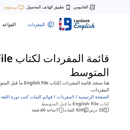
القاموس
تطبيق الهاتف المحمول
بريميوم
|
|
المفردات
القواعد
المتوسط
هنا ستجد قائمة المفرد
المفردات.
الصفحة الرئيسية
المفردات
قوائم كلمات كتب دورة اللغة ال
كتاب English File ما قبل المتوسط
33
درس
839
كلمات
7
ساعة
60
دقيقة