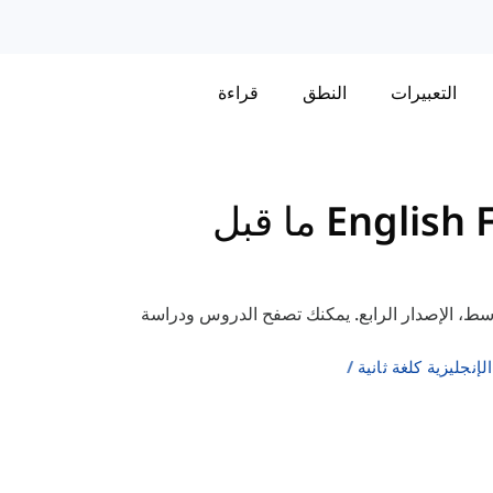
التعبيرات
النطق
قراءة
قائمة المفردات لكتاب English File ما قبل
ات لكتاب English File ما قبل المتوسط، الإصدار الرابع. يمكنك تصفح الدروس ودراسة
إنجليزية كلغة ثانية