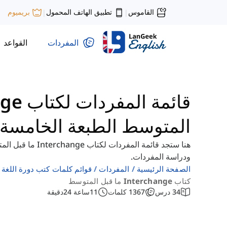
القاموس
تطبيق الهاتف المحمول
بريميوم
|
|
المفردات
القواعد
المتوسط الطبعة الخامسة
هنا ستجد قائمة المف
ودراسة المفردات.
الصفحة الرئيسية
المفردات
قوائم كلمات كتب دورة اللغة ال
كتاب Interchange ما قبل المتوسط
34
درس
1367
كلمات
11
ساعة
24
دقيقة