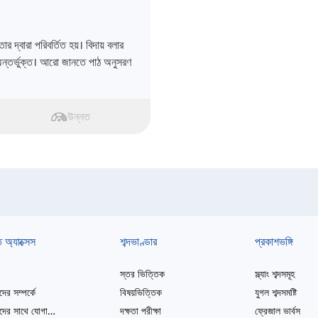
 দ্বারা পরিবর্তিত হয়। বিদায় বলার
অন্তর্ভুক্ত। আরো জানতে পাঠ অনুসরণ
উন্নত
ত অ্যাক্সেস
শব্দভাণ্ডার
প্রকাশভঙ্গি
স্তর ভিত্তিক
স্ল্যাং শব্দসমূহ
ের সম্পর্কে
বিষয়ভিত্তিক
যুগল শব্দসমষ্টি
আমাদের সাথে যোগাযোগ করুন
দক্ষতা পরীক্ষা
ফ্রেজাল ভার্বস