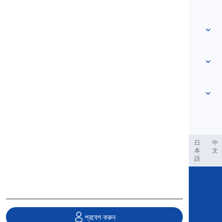
আমাদের সাথে যোগাযোগ করুন
স্তর ভিত্তিক
সহায়তা কেন্দ্র
প্রকাশভঙ্গি
বিষয়ভিত্তিক
দক্ষতা পরীক্ষা
স্ল্যাং শব্দসমূহ
সবচেয়ে প্রচলিত
ব্যাকরণ
যুগল শব্দসমষ্টি
আরও দেখুন
...
ফ্রেজাল ভার্বস
বাক্য
প্রবাদ
উচ্চারণ
বিরামচিহ্ন এবং বানান
আরও দেখুন
...
কাল
আরও দেখুন
...
ক্রিয়া এবং কণ্ঠস্বর
আরও দেখুন
...
العر
Filipino
فارسی
Indonesia
Deutsch
português
日
中
本
文
語
Copyright © 2020 Langeek Inc.
All Rights Reserved.
প্রবেশ করুন
গোপনীয়তা নীতি
|
পরিষেবা শর্তাবলী