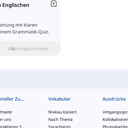
 Englischen
einung mit klaren
 einem Grammatik-Quiz.
Fortgeschritten
Schneller Zugriff
Vokabular
Ausdrücke
rtseite
Niveau-basiert
er uns
Nach Thema
Kollokatione
Kontaktieren Sie uns
Sprachtests
Phrasalverb