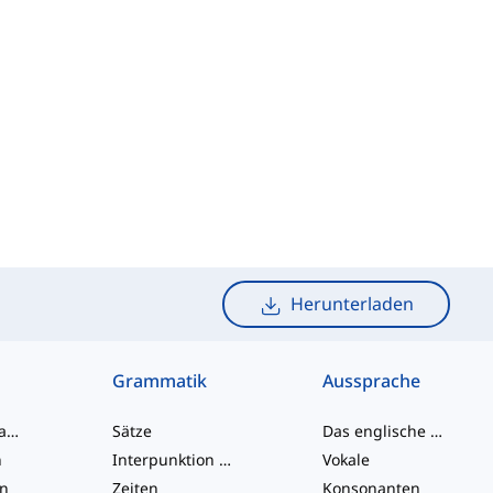
Herunterladen
Grammatik
Aussprache
Umgangssprache-Wörter
Sätze
Das englische Alphabet
n
Interpunktion und Rechtschreibung
Vokale
en
Zeiten
Konsonanten