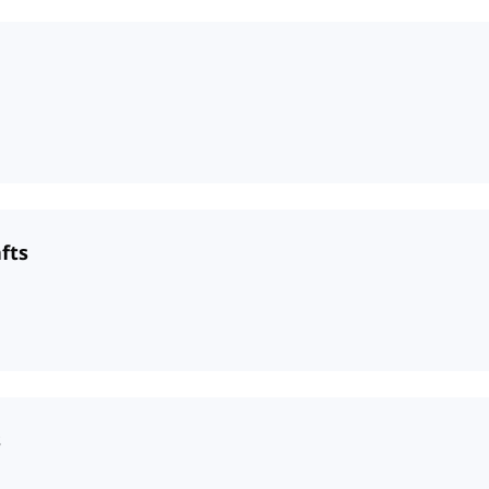
fts
s