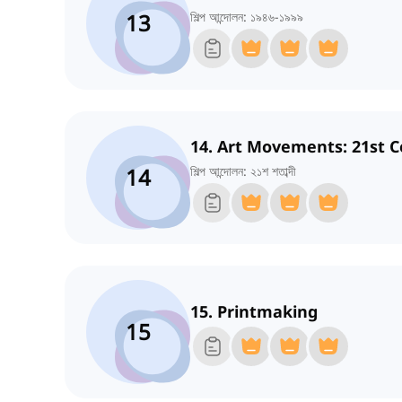
13
শিল্প আন্দোলন: ১৯৪৬-১৯৯৯
14. Art Movements: 21st 
14
শিল্প আন্দোলন: ২১শ শতাব্দী
15. Printmaking
15