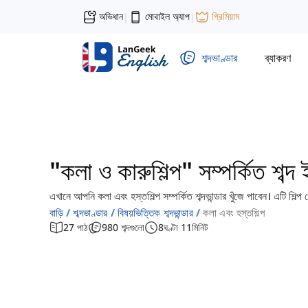
অভিধান
মোবাইল অ্যাপ
প্রিমিয়াম
|
|
শব্দভাণ্ডার
ব্যাকরণ
"কলা ও কারুশিল্প" সম্পর্কিত শব্দ
এখানে আপনি কলা এবং হস্তশিল্প সম্পর্কিত শব্দভান্ডার খুঁজে পাবেন। এটি শিল্প 
বাড়ি
শব্দভাণ্ডার
বিষয়ভিত্তিক শব্দভান্ডার
কলা এবং হস্তশিল্প
27
পাঠ
980
শব্দগুলো
8
ঘণ্টা
11
মিনিট