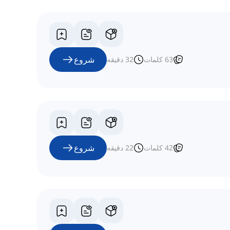
شروع
63
کلمات
32
دقیقه
شروع
42
کلمات
22
دقیقه