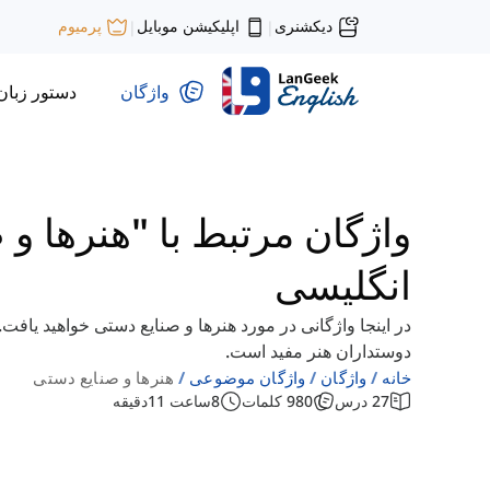
دیکشنری
اپلیکیشن موبایل
پرمیوم
|
|
واژگان
دستور زبان
واژگان مرتبط با "هنرها و 
انگلیسی
در اینجا واژگانی در مورد هنرها و صنایع دستی خواهید یافت
دوستداران هنر مفید است.
خانه
واژگان
واژگان موضوعی
هنرها و صنایع دستی
27
درس
980
کلمات
8
ساعت
11
دقیقه