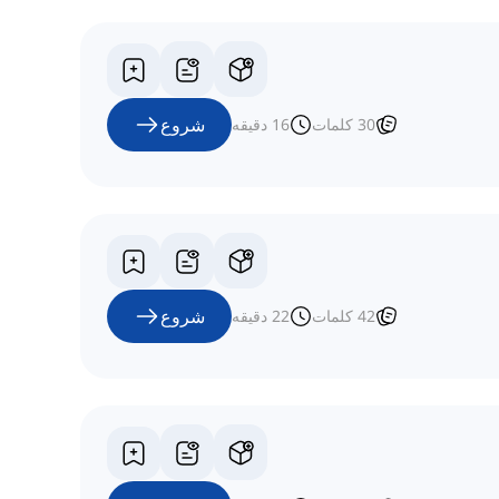
شروع
30
کلمات
16
دقیقه
شروع
42
کلمات
22
دقیقه