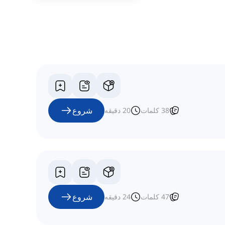
شروع
38
کلمات
20
دقیقه
شروع
47
کلمات
24
دقیقه