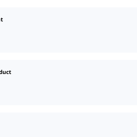
nt
duct