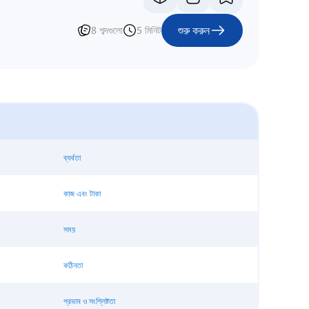
শুরু করুন
8
শব্দগুলো
5
মিনিট
ব্যর্থতা
কাজ এবং টাকা
সময়
কঠিনতা
প্রভাব ও সংশ্লিষ্টতা