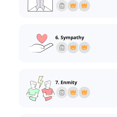
6. Sympathy
7. Enmity