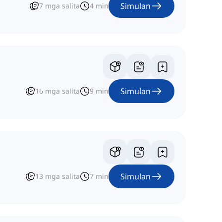
Simulan
7
mga salita
4
min
Simulan
16
mga salita
9
min
Simulan
13
mga salita
7
min