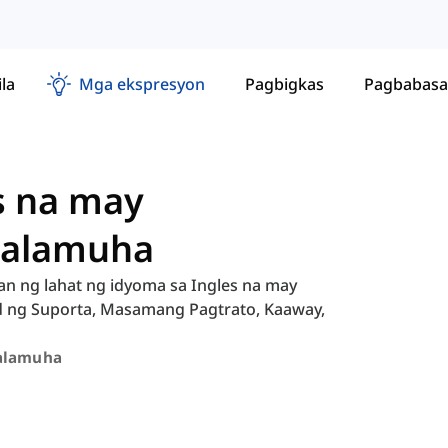
ila
Mga ekspresyon
Pagbigkas
Pagbabasa
s na may
salamuha
an ng lahat ng idyoma sa Ingles na may
d ng Suporta, Masamang Pagtrato, Kaaway,
alamuha