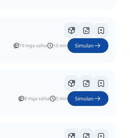
Simulan
19
mga salita
10
min
Simulan
8
mga salita
5
min