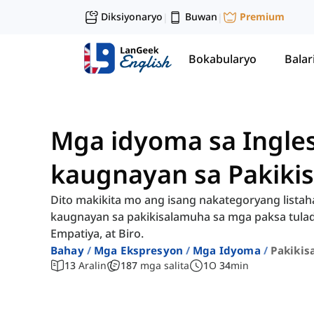
Diksiyonaryo
Buwan
Premium
|
|
Bokabularyo
Balar
Mga idyoma sa Ingle
kaugnayan sa Pakiki
Dito makikita mo ang isang nakategoryang listah
kaugnayan sa pakikisalamuha sa mga paksa tula
Empatiya, at Biro.
Bahay
Mga Ekspresyon
Mga Idyoma
Pakikis
13
Aralin
187
mga salita
1
O
34
min