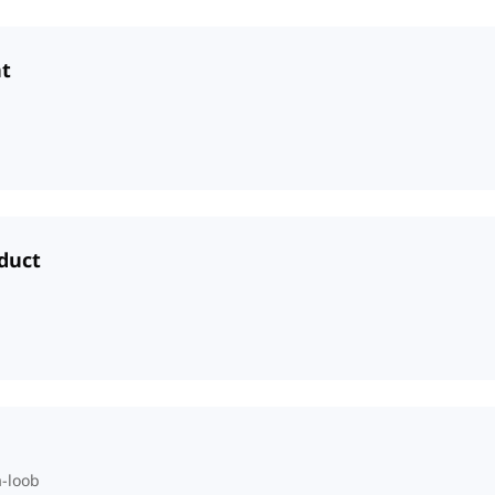
nt
duct
-loob