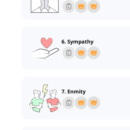
6. Sympathy
7. Enmity