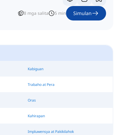
Simulan
8
mga salita
5
min
Kabiguan
Trabaho at Pera
Oras
Kahirapan
Impluwensya at Pakikilahok