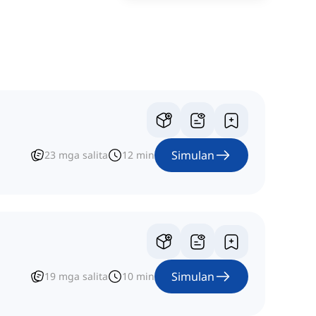
Simulan
23
mga salita
12
min
Simulan
19
mga salita
10
min