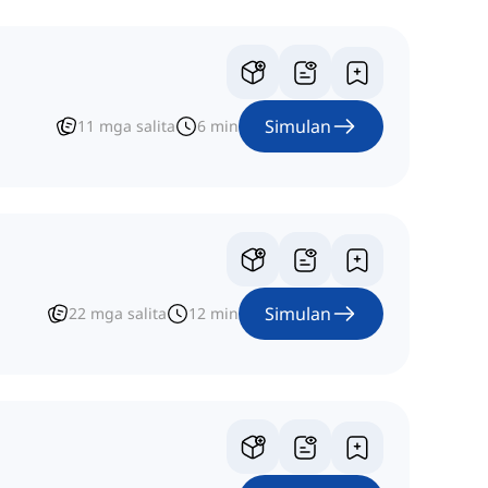
Simulan
11
mga salita
6
min
Simulan
22
mga salita
12
min