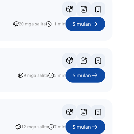
Simulan
20
mga salita
11
min
Simulan
9
mga salita
5
min
Simulan
12
mga salita
7
min