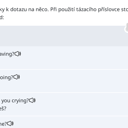
ky k dotazu na něco. Při použití tázacího příslovce sto
d:
aving?
oing?
 you crying?
eš?
me?