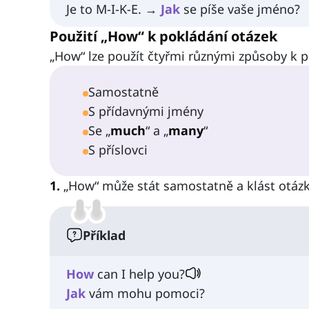
Je to M-I-K-E. →
Jak
se píše vaše jméno?
Použití „How“ k pokládání otázek
„How“ lze použít čtyřmi různými způsoby k p
Samostatně
S přídavnými jmény
Se „
much
“ a „
many
“
S příslovci
1.
„How“ může stát samostatně a klást otáz
Příklad
How
can I help you?
Jak
vám mohu pomoci?