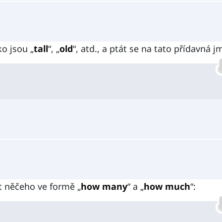
o jsou „
tall
“, „
old
“, atd., a ptát se na tato přídavná j
t něčeho ve formě „
how many
“ a „
how much
“: