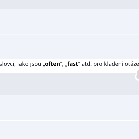
lovci, jako jsou „
often
“, „
fast
“ atd. pro kladení otáze