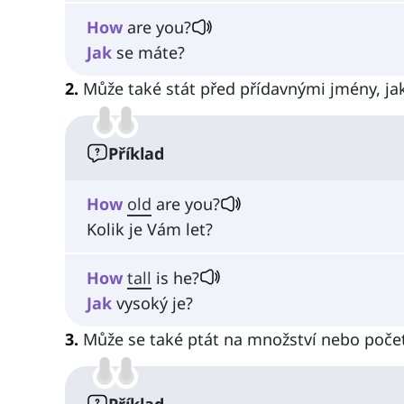
How
are you?
Jak
se máte?
2.
Může také stát před přídavnými jmény, jak
Příklad
How
old
are you?
Kolik je Vám let?
How
tall
is he?
Jak
vysoký je?
3.
Může se také ptát na množství nebo poče
Příklad