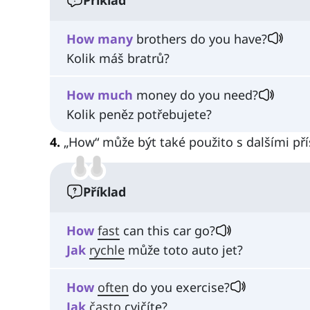
How
many
brothers do you have?
Kolik máš bratrů?
How
much
money do you need?
Kolik peněz potřebujete?
4.
„How“ může být také použito s dalšími přís
Příklad
How
fast
can this car go?
Jak
rychle
může toto auto jet?
How
often
do you exercise?
Jak
často
cvičíte?