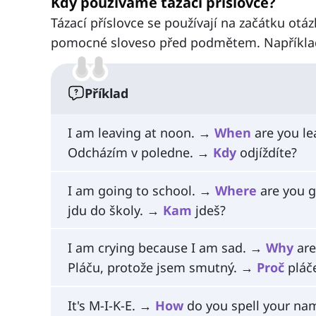
Kdy používáme tázací příslovce?
Tázací příslovce se používají na začátku otáz
pomocné sloveso před podmětem. Napříkla
Příklad
I am leaving at noon. →
When
are you le
Odcházím v poledne. →
Kdy
odjíždíte?
I am going to school. →
Where
are you g
jdu do školy. →
Kam
jdeš?
I am crying because I am sad. →
Why
are
Pláču, protože jsem smutný. →
Proč
pláč
It's M-I-K-E. →
How
do you spell your na