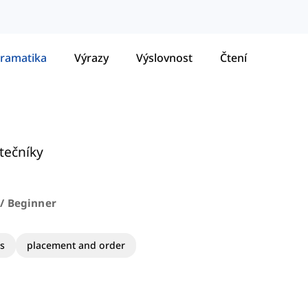
ramatika
Výrazy
Výslovnost
Čtení
tečníky
 / Beginner
es
placement and order