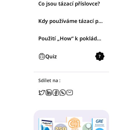
Co jsou tázací příslovce?
Kdy používáme tázací příslovce?
Použití „How“ k pokládání otázek
Quiz
?
Sdílet na :