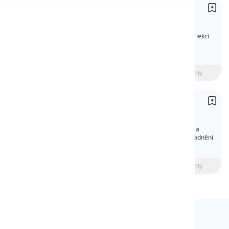
Otázky
Výslovnost
Questions
V angličtině existují různé typy otázek. V této lekci
se s nimi krátce seznámíte a uvidíte několik
Čtení
příkladů pro každý typ.
beginner
Středně pokročilý
Pokročilý
Interpunkce
Punctuation
Interpunkční znaménka jsou speciální znaky a
určitá typografická zařízení používaná k usnadnění
porozumění a správného čtení textů.
beginner
Středně pokročilý
Pokročilý
Langeek