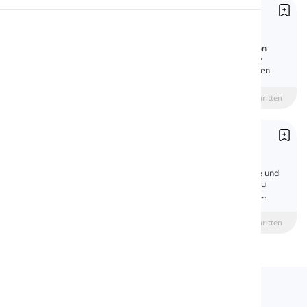
Fragen
Aussprache
Questions
Im Englischen gibt es verschiedene Arten von
Fragen. In dieser Lektion werden Sie sie kurz
Lesen
kennenlernen und Beispiele für jede Art sehen.
beginner
Mittelstufe
Fortgeschritten
Interpunktion
Punctuation
Interpunktionzeichen sind spezielle Symbole und
bestimmte typografische Hilfsmittel, die dazu
verwendet werden, das Verständnis und die
korrekte Lesung von Texten zu erleichtern.
beginner
Mittelstufe
Fortgeschritten
Langeek