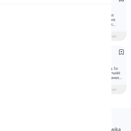
Punctuation
Pagbigkas
Ang mga bantas ay mga espesyal na tanda at
ilang mga tipograpikong aparato na ginagamit
upang gawing mas madali ang pag-unawa at
Pagbabasa
tamang pagbabasa ng mga teksto.
beginner
Katamtaman
Advanced
Mga Tanong
Questions
Sa Ingles, may iba't ibang uri ng mga tanong. Sa
araling ito, makikilala mo ang mga ito nang maikli
at makakakita ng ilang halimbawa para sa bawat
uri.
beginner
Katamtaman
Advanced
Langeek
Ang LanGeek ay isang platform sa pag-aaral ng wika