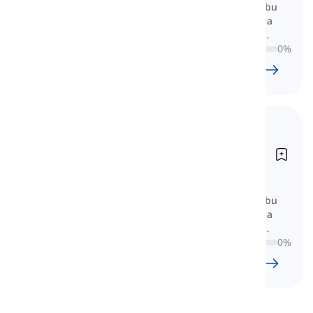
Zde se naučíte základní slovní zásobu
určenou pro ty, kteří se připravují na
Všeobecný Trénink IELTS a míří na
pásmo 6 až 7.
0
%
105
l
2302
w
19
hod.
12
min
Slovní zásoba pro IELTS
General (Skóre 8-9)
Vocabulary for IELTS General
Training (Band 8-9)
Zde se naučíte základní slovní zásobu
určenou pro ty, kteří se připravují na
Všeobecný Trénink IELTS a míří na
pásmo 8 nebo výše.
0
%
65
l
1177
w
9
hod.
49
min