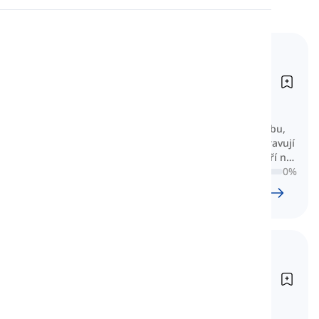
Výslovnost
Slovní zásoba pro IELTS
Čtení
General (Skóre 5)
Vocabulary for IELTS General
Training (Band 5)
Zde se naučíte základní slovní zásobu,
která je určena pro ty, kteří se připravují
na obecnou přípravu na IELTS a míří na
pásmo 5 nebo nižší.
0
%
98
l
1796
w
14
hod.
59
min
Slovní zásoba pro IELTS
General (Skóre 6-7)
Vocabulary for IELTS General
Training (Band 6-7)