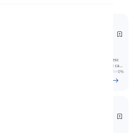
Pronunție
Vocabular pentru IELTS
Lectură
General (Scor 5)
Vocabulary for IELTS General
Training (Band 5)
Aici veți învăța vocabularul esențial
conceput pentru cei care se pregătesc
pentru Pregătirea Generală IELTS și care
vizează Banda 5 sau mai puțin.
0
%
98
l
1796
w
14
O
59
min
Vocabular pentru IELTS
General (Scor 6-7)
Vocabulary for IELTS General
Training (Band 6-7)