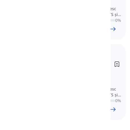
Aici veți învăța vocabularul esențial
conceput pentru cei care se pregătesc
pentru Antrenamentul General IELTS și
vizează o notă de 6 până la 7.
0
%
105
l
2302
w
19
O
12
min
Vocabular pentru IELTS
General (Scor 8-9)
Vocabulary for IELTS General
Training (Band 8-9)
Aici veți învăța vocabularul esențial
conceput pentru cei care se pregătesc
pentru Antrenamentul General IELTS și
vizează o notă de 8 sau mai mare.
0
%
65
l
1177
w
9
O
49
min